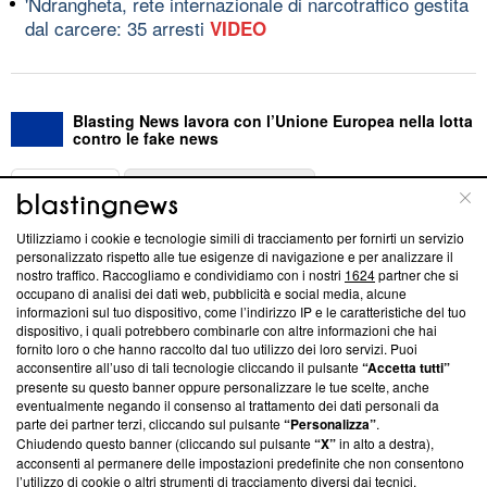
'Ndrangheta, rete internazionale di narcotraffico gestita
dal carcere: 35 arresti
VIDEO
Blasting News lavora con l’Unione Europea nella lotta
contro le fake news
ABOUT
LINEA EDITORIALE
Utilizziamo i cookie e tecnologie simili di tracciamento per fornirti un servizio
Questa sezione offre informazioni trasparenti su Blasting
personalizzato rispetto alle tue esigenze di navigazione e per analizzare il
nostro traffico. Raccogliamo e condividiamo con i nostri
1624
partner che si
News, sui nostri processi editoriali e su come ci impegniamo a
occupano di analisi dei dati web, pubblicità e social media, alcune
creare news di qualità. Inoltre, afferma la nostra aderenza a
informazioni sul tuo dispositivo, come l’indirizzo IP e le caratteristiche del tuo
‘Trust Project - News with Integrity’
Blasting News non è
dispositivo, i quali potrebbero combinarle con altre informazioni che hai
ancora membro del programma, ma ha richiesto di farne
fornito loro o che hanno raccolto dal tuo utilizzo dei loro servizi. Puoi
parte; Trust Project non ha ancora effettuato una verifica di
acconsentire all’uso di tali tecnologie cliccando il pulsante
“Accetta tutti”
conformità agli standard.
presente su questo banner oppure personalizzare le tue scelte, anche
eventualmente negando il consenso al trattamento dei dati personali da
parte dei partner terzi, cliccando sul pulsante
“Personalizza”
.
Su di noi
Chiudendo questo banner (cliccando sul pulsante
“X”
in alto a destra),
acconsenti al permanere delle impostazioni predefinite che non consentono
Team editoriale
l’utilizzo di cookie o altri strumenti di tracciamento diversi dai tecnici.