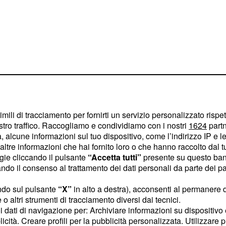
imili di tracciamento per fornirti un servizio personalizzato rispe
stro traffico. Raccogliamo e condividiamo con i nostri
1624
partn
ovesci e temporali,
 alcune informazioni sul tuo dispositivo, come l’indirizzo IP e le 
ale. I fenomeni
ltre informazioni che hai fornito loro o che hanno raccolto dal tuo
 con elevata variabilità,
ogie cliccando il pulsante
“Accetta tutti”
presente su questo ban
o il consenso al trattamento dei dati personali da parte dei par
ne puntuale delle aree
ndo sul pulsante
“X”
in alto a destra), acconsenti al permanere 
o altri strumenti di tracciamento diversi dai tecnici.
a inoltre la possibilità
uoi dati di navigazione per: Archiviare informazioni su dispositivo 
licità. Creare profili per la pubblicità personalizzata. Utilizzare p
lmini, con potenziali danni