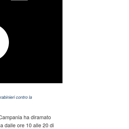
abinieri contro la
e Campania ha diramato
da dalle ore 10 alle 20 di