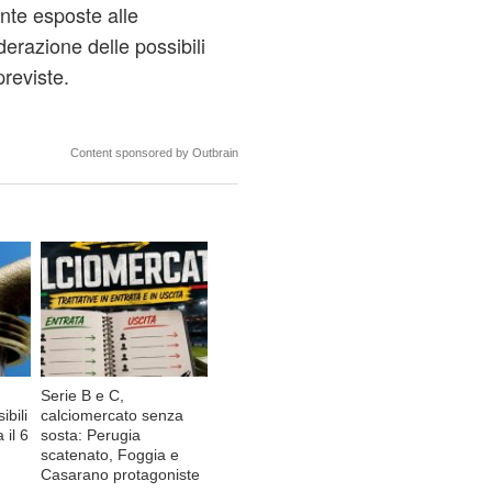
nte esposte alle
derazione delle possibili
previste.
Content sponsored by Outbrain
Serie B e C,
ibili
calciomercato senza
 il 6
sosta: Perugia
scatenato, Foggia e
Casarano protagoniste