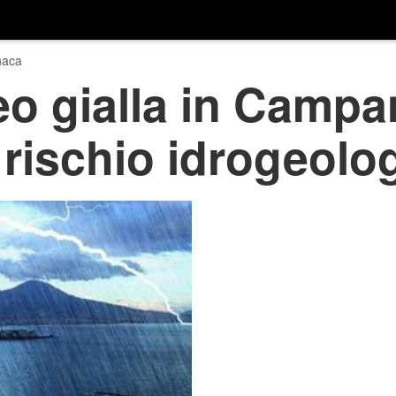
naca
eo gialla in Campa
 rischio idrogeolo