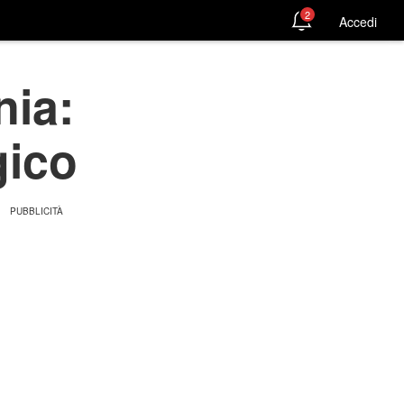
2
Accedi
nia:
gico