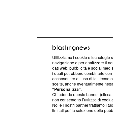
Utilizziamo i cookie e tecnologie s
navigazione e per analizzare il no
Secondo le previsioni, sono attesi r
dati web, pubblicità e social media,
anche di forte intensità a livello loc
i quali potrebbero combinarle con a
potrebbero svilupparsi rapidamente e
acconsentire all’uso di tali tecnol
scelte, anche eventualmente negand
rendendo più complessa la previsio
“Personalizza”
.
maggiormente colpite.
Chiudendo questo banner (clicca
non consentono l’utilizzo di cookie 
L'avviso del Centro Funzionale segnal
Noi e i nostri partner trattiamo i t
limitati per la selezione della pubb
di grandinate, raffiche di vento e fu