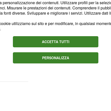
la personalizzazione dei contenuti. Utilizzare profili per la selez
strutture vulnerabili.
ci. Misurare le prestazioni dei contenuti. Comprendere il pubblic
fonti diverse. Sviluppare e migliorare i servizi. Utilizzare dati l
ookie utilizziamo sul sito e per modificare, in qualsiasi momento,
.
a Sala Operativa
 l'attenzione anche sul
ACCETTA TUTTI
effetti al suolo figurano
o dei livelli idrometrici
 acque sulle sedi
PERSONALIZZA
osi legati alla fragilità