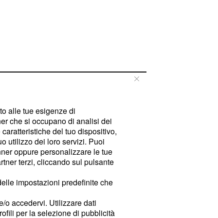
tto alle tue esigenze di
er che si occupano di analisi dei
caratteristiche del tuo dispositivo,
 utilizzo dei loro servizi. Puoi
ner oppure personalizzare le tue
tner terzi, cliccando sul pulsante
delle impostazioni predefinite che
e/o accedervi. Utilizzare dati
rofili per la selezione di pubblicità