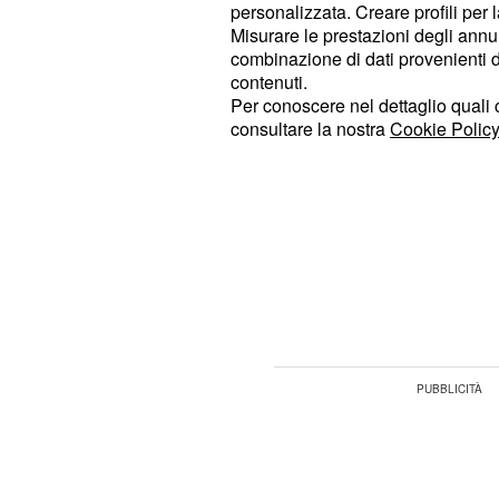
personalizzata. Creare profili per 
a coperture, strutture esposte e infra
Misurare le prestazioni degli annun
combinazione di dati provenienti da 
contenuti.
Le raccomandazioni
Per conoscere nel dettaglio quali c
consultare la nostra
Cookie Policy
L'allerta, trasmessa ai Comuni dall
Regionale Unificata (Soru), richiama
rischio idrogeologico. Tra i possibili 
allagamenti, esondazioni, superament
dei corsi d'acqua, scorrimento delle
stradali, caduta massi e fenomeni fran
del territorio.