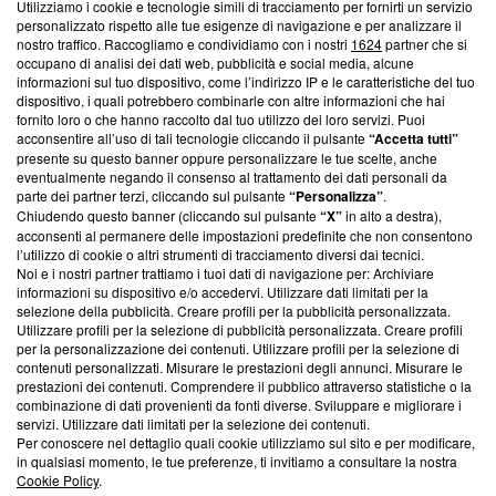
Utilizziamo i cookie e tecnologie simili di tracciamento per fornirti un servizio
Questa sezione offre informazioni trasparenti su Blasting
personalizzato rispetto alle tue esigenze di navigazione e per analizzare il
nostro traffico. Raccogliamo e condividiamo con i nostri
1624
partner che si
News, sui nostri processi editoriali e su come ci impegniamo a
occupano di analisi dei dati web, pubblicità e social media, alcune
creare news di qualità. Inoltre, afferma la nostra aderenza a
informazioni sul tuo dispositivo, come l’indirizzo IP e le caratteristiche del tuo
‘Trust Project - News with Integrity’
Blasting News non è
dispositivo, i quali potrebbero combinarle con altre informazioni che hai
ancora membro del programma, ma ha richiesto di farne
fornito loro o che hanno raccolto dal tuo utilizzo dei loro servizi. Puoi
parte; Trust Project non ha ancora effettuato una verifica di
acconsentire all’uso di tali tecnologie cliccando il pulsante
“Accetta tutti”
conformità agli standard.
presente su questo banner oppure personalizzare le tue scelte, anche
eventualmente negando il consenso al trattamento dei dati personali da
parte dei partner terzi, cliccando sul pulsante
“Personalizza”
.
Su di noi
Chiudendo questo banner (cliccando sul pulsante
“X”
in alto a destra),
acconsenti al permanere delle impostazioni predefinite che non consentono
Team editoriale
l’utilizzo di cookie o altri strumenti di tracciamento diversi dai tecnici.
Noi e i nostri partner trattiamo i tuoi dati di navigazione per: Archiviare
Corporate
informazioni su dispositivo e/o accedervi. Utilizzare dati limitati per la
selezione della pubblicità. Creare profili per la pubblicità personalizzata.
Redazione
Utilizzare profili per la selezione di pubblicità personalizzata. Creare profili
per la personalizzazione dei contenuti. Utilizzare profili per la selezione di
Informativa Privacy
contenuti personalizzati. Misurare le prestazioni degli annunci. Misurare le
prestazioni dei contenuti. Comprendere il pubblico attraverso statistiche o la
Cookie Policy
combinazione di dati provenienti da fonti diverse. Sviluppare e migliorare i
servizi. Utilizzare dati limitati per la selezione dei contenuti.
Blasting SA, IDI CHE-247.845.224, Via Carlo Frasca, 3 - 6900
Per conoscere nel dettaglio quali cookie utilizziamo sul sito e per modificare,
Lugano (Svizzera) Tel:
+39 0690258937
in qualsiasi momento, le tue preferenze, ti invitiamo a consultare la nostra
Cookie Policy
.
© 2026 Blasting News