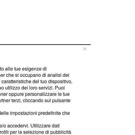
tto alle tue esigenze di
er che si occupano di analisi dei
caratteristiche del tuo dispositivo,
 utilizzo dei loro servizi. Puoi
ner oppure personalizzare le tue
tner terzi, cliccando sul pulsante
delle impostazioni predefinite che
e/o accedervi. Utilizzare dati
rofili per la selezione di pubblicità