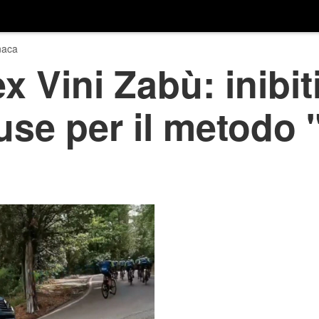
naca
x Vini Zabù: inibit
use per il metodo 