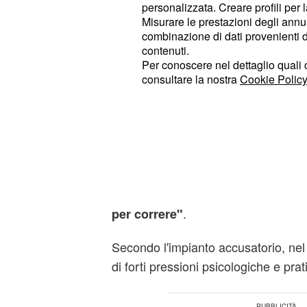
2021, quando il corridore
Matteo D
personalizzata. Creare profili per 
Misurare le prestazioni degli annun
positivo all'EPO in un controllo a so
combinazione di dati provenienti da 
portò all'autosospensione immediata
contenuti.
costretta a rinunciare al Giro d'Italia
Per conoscere nel dettaglio quali c
consultare la nostra
Cookie Policy
Tuttavia, quello che sembrava l'enne
doping si è trasformato in un vero e
Gli inquirenti, scavando nelle dinam
e incrociando i dati con i report del
internazionali, hanno scoperchiato
inquietante filone d'indagine: il cos
.
per correre"
Secondo l'impianto accusatorio, ne
di forti pressioni psicologiche e pra