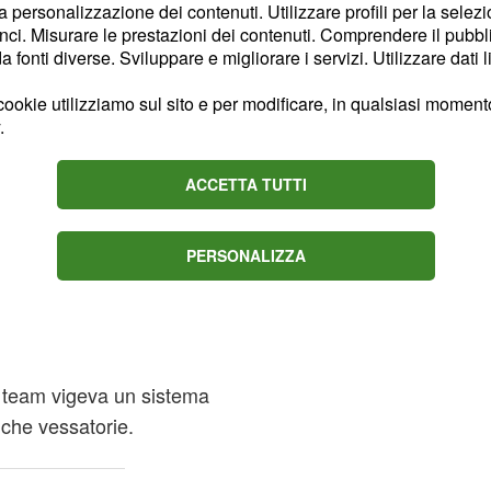
era risultato
e Bonis
la personalizzazione dei contenuti. Utilizzare profili per la selez
ci. Misurare le prestazioni dei contenuti. Comprendere il pubblic
rpresa. Quell'episodio
fonti diverse. Sviluppare e migliorare i servizi. Utilizzare dati l
 della squadra, che fu
 di quell'anno.
ookie utilizziamo sul sito e per modificare, in qualsiasi momento,
.
simo, isolato caso di
 proprio vaso di Pandora.
ACCETTA TUTTI
iche interne alla squadra
le agenzie antidoping
PERSONALIZZA
 un secondo e ben più
iddetto
metodo "paga
l team vigeva un sistema
tiche vessatorie.