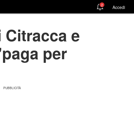
2
Accedi
i Citracca e
"paga per