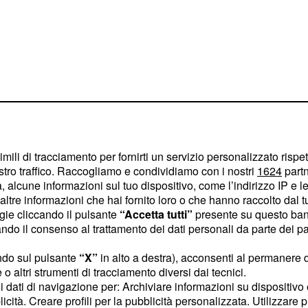
imili di tracciamento per fornirti un servizio personalizzato rispe
stro traffico. Raccogliamo e condividiamo con i nostri
1624
partn
 alcune informazioni sul tuo dispositivo, come l’indirizzo IP e le 
ltre informazioni che hai fornito loro o che hanno raccolto dal tuo
ogie cliccando il pulsante
“Accetta tutti”
presente su questo ban
o il consenso al trattamento dei dati personali da parte dei par
 "paga per
ndo sul pulsante
“X”
in alto a destra), acconsenti al permanere 
o altri strumenti di tracciamento diversi dai tecnici.
uoi dati di navigazione per: Archiviare informazioni su dispositivo 
te nella primavera del
licità. Creare profili per la pubblicità personalizzata. Utilizzare p