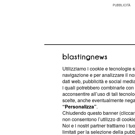
Utilizziamo i cookie e tecnologie s
navigazione e per analizzare il no
dati web, pubblicità e social media,
i quali potrebbero combinarle con a
acconsentire all’uso di tali tecnol
scelte, anche eventualmente negand
Dal caso De Bonis al
“Personalizza”
.
Chiudendo questo banner (clicca
correre"
non consentono l’utilizzo di cookie 
Noi e i nostri partner trattiamo i t
La tempesta era iniziata ufficialmen
limitati per la selezione della pubb