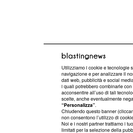
L'evoluzione dell'atti
Nei giorni precedenti, l'area aveva 
Utilizziamo i cookie e tecnologie s
. L'attività effusiva, in
navigazione e per analizzare il no
stromboliana
dati web, pubblicità e social media,
bocca a 3.030 metri s.l.m., si era g
i quali potrebbero combinarle con a
luglio. Un secondo flusso lavico, di 
acconsentire all’uso di tali tecnol
scelte, anche eventualmente negand
formato tra il 2 e il 3 luglio, arrestan
“Personalizza”
.
ha mantenuto val
tremore vulcanico
Chiudendo questo banner (clicca
tendenza al rialzo e forti fluttuazion
non consentono l’utilizzo di cookie 
Noi e i nostri partner trattiamo i t
Il centroide del tremore permane nel
limitati per la selezione della pubb