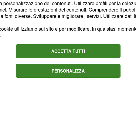
'attività infrasonica,
la personalizzazione dei contenuti. Utilizzare profili per la selez
istrato recenti periodi
ci. Misurare le prestazioni dei contenuti. Comprendere il pubblic
fonti diverse. Sviluppare e migliorare i servizi. Utilizzare dati l
 stata osservata anche al
oraggio delle
ookie utilizziamo sul sito e per modificare, in qualsiasi momento,
azioni significative.
.
ACCETTA TUTTI
PERSONALIZZA