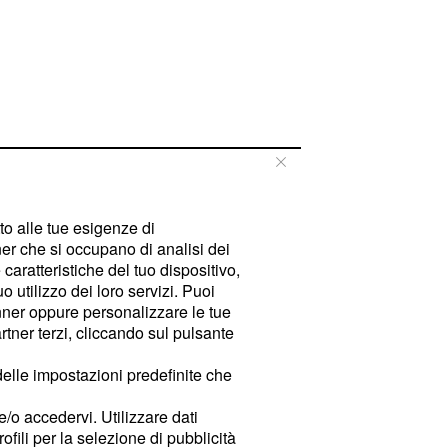
tto alle tue esigenze di
er che si occupano di analisi dei
caratteristiche del tuo dispositivo,
 utilizzo dei loro servizi. Puoi
ner oppure personalizzare le tue
tner terzi, cliccando sul pulsante
delle impostazioni predefinite che
e/o accedervi. Utilizzare dati
rofili per la selezione di pubblicità