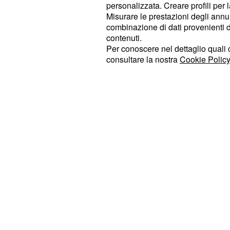
Voragine, a circa 3.000 metri s.l.m. L
personalizzata. Creare profili per 
sebbene generalmente bassa, ha reg
Misurare le prestazioni degli annun
combinazione di dati provenienti da 
di forte intensità. Debole attività è
contenuti.
Cratere di Nord-Est; le reti di monit
Per conoscere nel dettaglio quali c
deformazioni non hanno rilevato vari
consultare la nostra
Cookie Policy