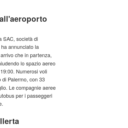
all'aeroporto
a SAC, società di
, ha annunciato la
n arrivo che in partenza,
chiudendo lo spazio aereo
e 19:00. Numerosi voli
o di Palermo, con 33
luglio. Le compagnie aeree
utobus per i passeggeri
e.
llerta