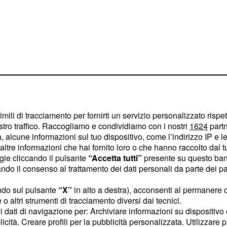
vità vulcanica
già mostrato
attività
imili di tracciamento per fornirti un servizio personalizzato rispe
iziata il 26 giugno da una
stro traffico. Raccogliamo e condividiamo con i nostri
1624
partn
 alcune informazioni sul tuo dispositivo, come l’indirizzo IP e le 
radualmente esaurita il 4
ltre informazioni che hai fornito loro o che hanno raccolto dal tuo
circa cento metri, si era
ogie cliccando il pulsante
“Accetta tutti”
presente su questo ban
o il consenso al trattamento dei dati personali da parte dei par
dosi la mattina del 3. Il
ori alti, con una
ndo sul pulsante
“X”
in alto a destra), acconsenti al permanere 
i, culminando alle 08:30.
o altri strumenti di tracciamento diversi dai tecnici.
uoi dati di navigazione per: Archiviare informazioni su dispositivo 
l'area del cratere
licità. Creare profili per la pubblicità personalizzata. Utilizzare p