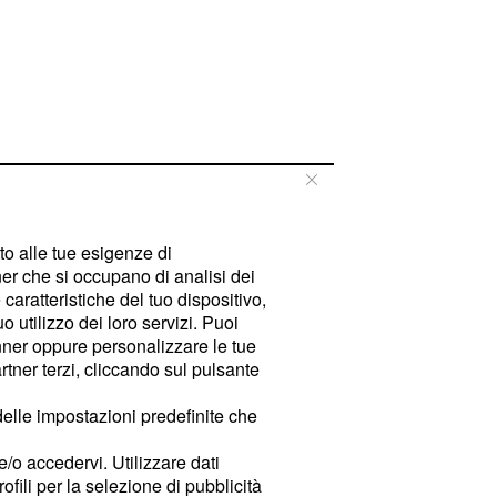
tto alle tue esigenze di
er che si occupano di analisi dei
caratteristiche del tuo dispositivo,
 utilizzo dei loro servizi. Puoi
ner oppure personalizzare le tue
tner terzi, cliccando sul pulsante
delle impostazioni predefinite che
e/o accedervi. Utilizzare dati
rofili per la selezione di pubblicità