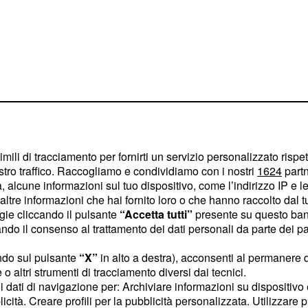
stato sabato 19 dicembre,
imili di tracciamento per fornirti un servizio personalizzato rispe
i in particolar modo su
stro traffico. Raccogliamo e condividiamo con i nostri
1624
partn
 alcune informazioni sul tuo dispositivo, come l’indirizzo IP e le 
. Questi, infatti, sono
ltre informazioni che hai fornito loro o che hanno raccolto dal tuo
no, come tutti quelli che
ogie cliccando il pulsante
“Accetta tutti”
presente su questo ban
a fino ad oggi. Ma ora
o il consenso al trattamento dei dati personali da parte dei par
lli sulle curiose
ndo sul pulsante
“X”
in alto a destra), acconsenti al permanere 
i da 90 del pop-rock
o altri strumenti di tracciamento diversi dai tecnici.
uoi dati di navigazione per: Archiviare informazioni su dispositivo 
licità. Creare profili per la pubblicità personalizzata. Utilizzare p