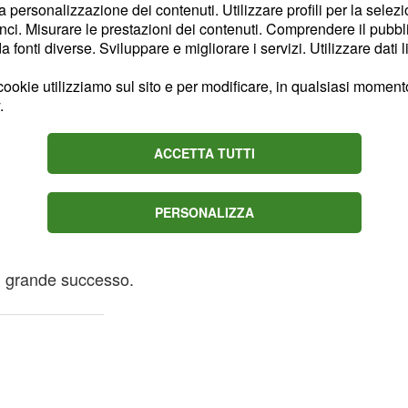
la personalizzazione dei contenuti. Utilizzare profili per la selez
r la Bertè e
ci. Misurare le prestazioni dei contenuti. Comprendere il pubblic
fonti diverse. Sviluppare e migliorare i servizi. Utilizzare dati l
anzone di
ookie utilizziamo sul sito e per modificare, in qualsiasi momento,
.
ticipato di aver scritto
efinisce la cantante
ACCETTA TUTTI
Nel video di lunedì 19, ha
Gianluca Grignani, "
La
PERSONALIZZA
o dasonorità che, quando
 profonde differenze
n grande successo.