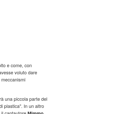
olto e come, con
 avesse voluto dare
i meccanismi
à una piccola parte del
 plastica". In un altro
 il cantautore
Mimmo