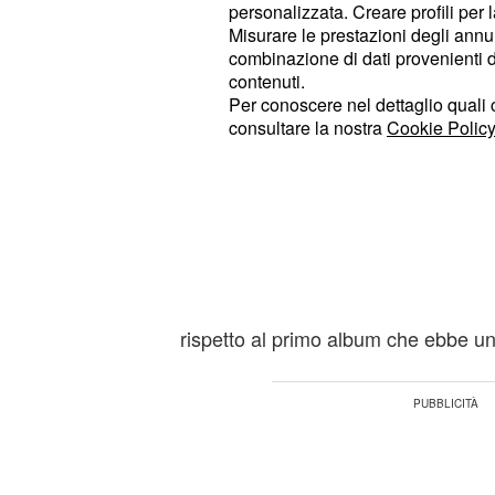
personalizzata. Creare profili per 
Ha scritto un pezzo pe
Misurare le prestazioni degli annun
combinazione di dati provenienti da 
parteciperà ad una c
contenuti.
Grignani
Per conoscere nel dettaglio quali c
consultare la nostra
Cookie Policy
Domenica 20 dicembre, Ligabue ha an
un brano per
che d
Loredana Bertè,
italiana come la più
di tutte. 
Punk
invece parlato del secondo disco di
caratterizzat
fabbrica di plastica",
uscì, spiazzarono un po’ tutti per le
rispetto al primo album che ebbe u