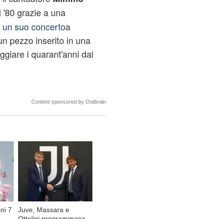
i '80 grazie a una
 un suo concerto
a
un pezzo inserito in una
ggiare i quarant'anni dal
Content sponsored by Outbrain
ni 7
Juve, Massara e
Ottolini programmano