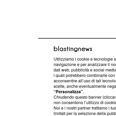
Il rocker di Correggio, nel video po
Utilizziamo i cookie e tecnologie s
ha ricordato tutto ciò, soffermandos
navigazione e per analizzare il no
dati web, pubblicità e social media,
quanto avvenuto negli ultimi due anni
i quali potrebbero combinarle con a
stati intensissimi per l'artista emilia
acconsentire all’uso di tali tecnol
hanno contraddistinto la sua carrier
scelte, anche eventualmente negand
“Personalizza”
.
veniamo ai due video successivi, que
Chiudendo questo banner (clicca
collaborazioni con gli altri due pezz
non consentono l’utilizzo di cookie 
italiano.
Noi e i nostri partner trattiamo i t
limitati per la selezione della pubb