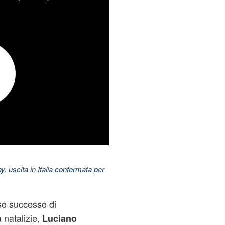
uscita in Italia confermata per
oso successo di
tà natalizie,
Luciano