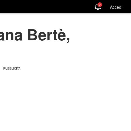
2
Accedi
ana Bertè,