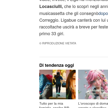
che lo scoprì negli ann
Locasciulli,
musicassetta che gli consegnò
dopo
Correggio. Ligabue canterà con lui 
raccoltache uscirà a breve per feste
primo 33 giri.
© RIPRODUZIONE VIETATA
Di tendenza oggi
Tutto per la mia
L'oroscopo di doma
famiglia, spoiler 9/8:
agosto e classifica: