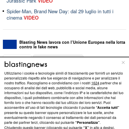
Jurassic Park
VIDEO
Spider-Man, Brand New Day: dal 29 luglio in tutti i
cinema
VIDEO
Blasting News lavora con l’Unione Europea nella lotta
contro le fake news
ABOUT
LINEA EDITORIALE
Utilizziamo i cookie e tecnologie simili di tracciamento per fornirti un servizio
Questa sezione offre informazioni trasparenti su Blasting
personalizzato rispetto alle tue esigenze di navigazione e per analizzare il
nostro traffico. Raccogliamo e condividiamo con i nostri
1624
partner che si
News, sui nostri processi editoriali e su come ci impegniamo a
occupano di analisi dei dati web, pubblicità e social media, alcune
creare news di qualità. Inoltre, afferma la nostra aderenza a
informazioni sul tuo dispositivo, come l’indirizzo IP e le caratteristiche del tuo
‘Trust Project - News with Integrity’
Blasting News non è
dispositivo, i quali potrebbero combinarle con altre informazioni che hai
ancora membro del programma, ma ha richiesto di farne
fornito loro o che hanno raccolto dal tuo utilizzo dei loro servizi. Puoi
parte; Trust Project non ha ancora effettuato una verifica di
acconsentire all’uso di tali tecnologie cliccando il pulsante
“Accetta tutti”
conformità agli standard.
presente su questo banner oppure personalizzare le tue scelte, anche
eventualmente negando il consenso al trattamento dei dati personali da
parte dei partner terzi, cliccando sul pulsante
“Personalizza”
.
Su di noi
Chiudendo questo banner (cliccando sul pulsante
“X”
in alto a destra),