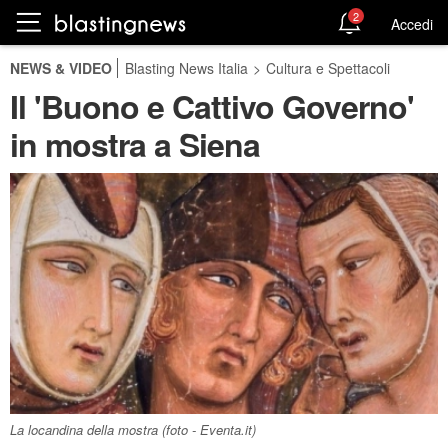
2
Accedi
NEWS & VIDEO
Blasting News Italia
>
Cultura e Spettacoli
Il 'Buono e Cattivo Governo'
in mostra a Siena
La locandina della mostra (foto - Eventa.it)