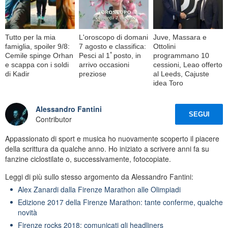
Tutto per la mia
L'oroscopo di domani
Juve, Massara e
famiglia, spoiler 9/8:
7 agosto e classifica:
Ottolini
Cemile spinge Orhan
Pesci al 1ﾟposto, in
programmano 10
e scappa con i soldi
arrivo occasioni
cessioni, Leao offerto
di Kadir
preziose
al Leeds, Cajuste
idea Toro
Alessandro Fantini
SEGUI
Contributor
Appassionato di sport e musica ho nuovamente scoperto il piacere
della scrittura da qualche anno. Ho iniziato a scrivere anni fa su
fanzine ciclostilate o, successivamente, fotocopiate.
Leggi di più sullo stesso argomento da Alessandro Fantini:
Alex Zanardi dalla Firenze Marathon alle Olimpiadi
Edizione 2017 della Firenze Marathon: tante conferme, qualche
novità
Firenze rocks 2018: comunicati gli headliners