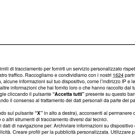
imili di tracciamento per fornirti un servizio personalizzato rispe
stro traffico. Raccogliamo e condividiamo con i nostri
1624
partn
mi armadietti dove
 alcune informazioni sul tuo dispositivo, come l’indirizzo IP e le 
 ombrelli affinché
ltre informazioni che hai fornito loro o che hanno raccolto dal tuo
ogie cliccando il pulsante
“Accetta tutti”
presente su questo ban
tivo con la massima
o il consenso al trattamento dei dati personali da parte dei par
are anche le
audioguide
 esposti.
ndo sul pulsante
“X”
in alto a destra), acconsenti al permanere 
o altri strumenti di tracciamento diversi dai tecnici.
uoi dati di navigazione per: Archiviare informazioni su dispositivo 
una passerella rossa, il
licità. Creare profili per la pubblicità personalizzata. Utilizzare p