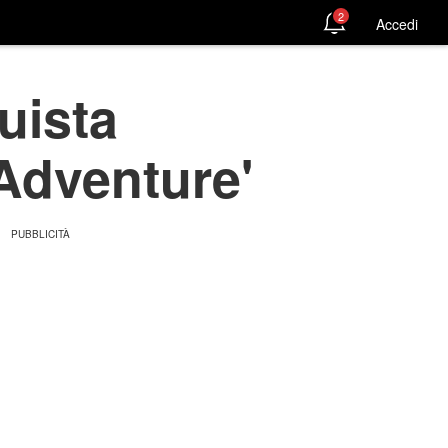
2
Accedi
uista
Adventure'