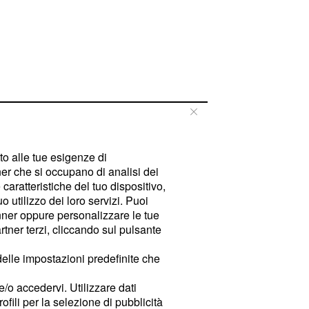
tto alle tue esigenze di
er che si occupano di analisi dei
caratteristiche del tuo dispositivo,
 utilizzo dei loro servizi. Puoi
ner oppure personalizzare le tue
tner terzi, cliccando sul pulsante
delle impostazioni predefinite che
e/o accedervi. Utilizzare dati
rofili per la selezione di pubblicità