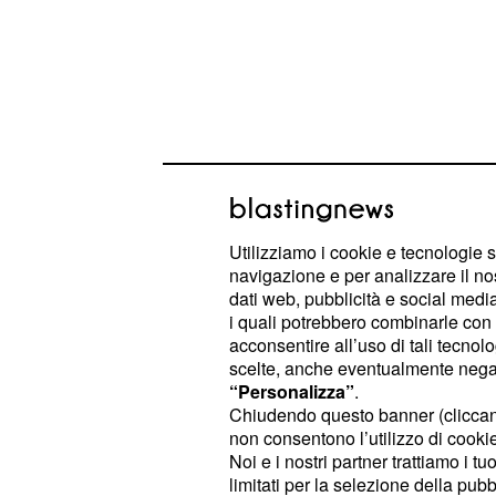
Utilizziamo i cookie e tecnologie s
navigazione e per analizzare il no
All'ingresso troverete dei comodissi
dati web, pubblicità e social media,
potete riporre i vostri oggetti, zaini,
i quali potrebbero combinarle con a
acconsentire all’uso di tali tecnol
possiate visitare il percorso esposi
scelte, anche eventualmente negand
libertà. Ovviamente potrete acquist
“Personalizza”
.
per conoscere la storia degli oggetti
Chiudendo questo banner (clicca
non consentono l’utilizzo di cookie 
Noi e i nostri partner trattiamo i t
Al percorso espositivo si accede da 
limitati per la selezione della pubb