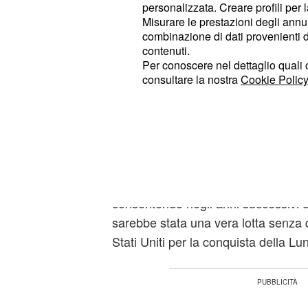
, una perfetta repl
Gantry Entrance
personalizzata. Creare profili per 
collegava il razzo Saturn V alla ram
Misurare le prestazioni degli annun
combinazione di dati provenienti da 
Canaveral. Ripercorrendo i passi pe
contenuti.
astronauti che sono partiti per la s
Per conoscere nel dettaglio quali c
voi vi troverete dentro il magico mo
consultare la nostra
Cookie Policy
Le varie sezioni
La prima sezione che troverete dava
dedicata ai
, ovvero a co
Sognatori
tutta la loro vita e i loro studi allo sp
consentendo negli anni successivi d
sarebbe stata una vera lotta senza
Stati Uniti per la conquista della Lu