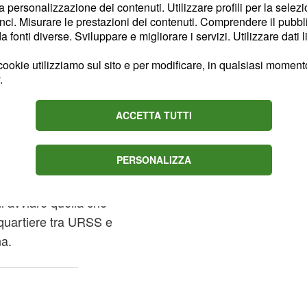
ica della passerella che
la personalizzazione dei contenuti. Utilizzare profili per la selez
pa di lancio di Cape
ci. Misurare le prestazioni dei contenuti. Comprendere il pubblic
fonti diverse. Sviluppare e migliorare i servizi. Utilizzare dati l
rcorsi da quegli
coperta della Luna, anche
ookie utilizziamo sul sito e per modificare, in qualsiasi momento,
ndo dello spazio.
.
ACCETTA TUTTI
nti a voi è quella
PERSONALIZZA
loro che hanno dedicato
azio e alle stelle,
i avviare quella che
 quartiere tra URSS e
na.