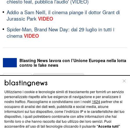
chiesto feat, pubblica l'audio' (VIDEO)
Addio a Sam Neill, il cinema piange il dottor Grant di
Jurassic Park
VIDEO
Spider-Man, Brand New Day: dal 29 luglio in tutti i
cinema
VIDEO
Blasting News lavora con l’Unione Europea nella lotta
contro le fake news
ABOUT
LINEA EDITORIALE
Utilizziamo i cookie e tecnologie simili di tracciamento per fornirti un servizio
Questa sezione offre informazioni trasparenti su Blasting
personalizzato rispetto alle tue esigenze di navigazione e per analizzare il
nostro traffico. Raccogliamo e condividiamo con i nostri
1624
partner che si
News, sui nostri processi editoriali e su come ci impegniamo a
occupano di analisi dei dati web, pubblicità e social media, alcune
creare news di qualità. Inoltre, afferma la nostra aderenza a
informazioni sul tuo dispositivo, come l’indirizzo IP e le caratteristiche del tuo
‘Trust Project - News with Integrity’
Blasting News non è
dispositivo, i quali potrebbero combinarle con altre informazioni che hai
ancora membro del programma, ma ha richiesto di farne
fornito loro o che hanno raccolto dal tuo utilizzo dei loro servizi. Puoi
parte; Trust Project non ha ancora effettuato una verifica di
acconsentire all’uso di tali tecnologie cliccando il pulsante
“Accetta tutti”