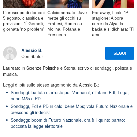
L'oroscopo di domani
Calciomercato: Juve
Far away, finale 1ª
5 agosto, classifica e
mette gli occhi su
stagione: Albora
previsioni: 1ﾟGemelli,
Frattesi, Roma su
corre da Alya, la
giornata 'no problem'
Molina, Fofana e
bacia e si dichiara: 'Ti
Fresneda
amo'
Alessio B.
SEGUI
Contributor
Laureato in Scienze Politiche e Storia, scrivo di sondaggi, politica e
musica.
Leggi di più sullo stesso argomento da Alessio B.:
Sondaggi: battuta d'arresto per Vannacci; rifiatano FdI, Lega,
bene M5s e PD
Sondaggi, FdI e PD in calo, bene M5s; vola Futuro Nazionale e
crescono gli indecisi
Sondaggi: boom di Futuro Nazionale, ora è il quinto partito;
bocciata la legge elettorale