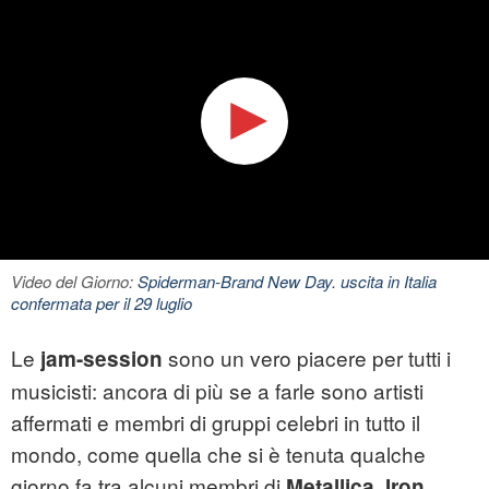
Video del Giorno:
Spiderman-Brand New Day. uscita in Italia
confermata per il 29 luglio
Le
sono un vero piacere per tutti i
jam-session
musicisti: ancora di più se a farle sono artisti
affermati e membri di gruppi celebri in tutto il
mondo, come quella che si è tenuta qualche
giorno fa tra alcuni membri di
,
Metallica
Iron