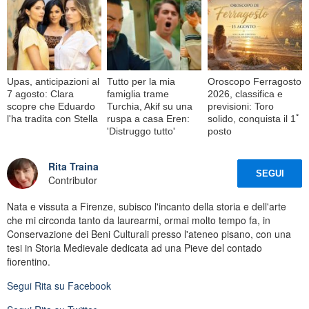
Upas, anticipazioni al
Tutto per la mia
Oroscopo Ferragosto
7 agosto: Clara
famiglia trame
2026, classifica e
scopre che Eduardo
Turchia, Akif su una
previsioni: Toro
l'ha tradita con Stella
ruspa a casa Eren:
solido, conquista il 1ﾟ
'Distruggo tutto'
posto
Rita Traina
SEGUI
Contributor
Nata e vissuta a Firenze, subisco l'incanto della storia e dell'arte
che mi circonda tanto da laurearmi, ormai molto tempo fa, in
Conservazione dei Beni Culturali presso l'ateneo pisano, con una
tesi in Storia Medievale dedicata ad una Pieve del contado
fiorentino.
Segui
Rita
su Facebook