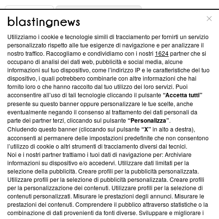
ABOUT
LINEA EDITORIALE
Utilizziamo i cookie e tecnologie simili di tracciamento per fornirti un servizio
Questa sezione offre informazioni trasparenti su Blasting
personalizzato rispetto alle tue esigenze di navigazione e per analizzare il
nostro traffico. Raccogliamo e condividiamo con i nostri
1624
partner che si
News, sui nostri processi editoriali e su come ci impegniamo a
occupano di analisi dei dati web, pubblicità e social media, alcune
creare news di qualità. Inoltre, afferma la nostra aderenza a
informazioni sul tuo dispositivo, come l’indirizzo IP e le caratteristiche del tuo
‘Trust Project - News with Integrity’
Blasting News non è
dispositivo, i quali potrebbero combinarle con altre informazioni che hai
ancora membro del programma, ma ha richiesto di farne
fornito loro o che hanno raccolto dal tuo utilizzo dei loro servizi. Puoi
parte; Trust Project non ha ancora effettuato una verifica di
acconsentire all’uso di tali tecnologie cliccando il pulsante
“Accetta tutti”
conformità agli standard.
presente su questo banner oppure personalizzare le tue scelte, anche
eventualmente negando il consenso al trattamento dei dati personali da
parte dei partner terzi, cliccando sul pulsante
“Personalizza”
.
Su di noi
Chiudendo questo banner (cliccando sul pulsante
“X”
in alto a destra),
acconsenti al permanere delle impostazioni predefinite che non consentono
Team editoriale
l’utilizzo di cookie o altri strumenti di tracciamento diversi dai tecnici.
Noi e i nostri partner trattiamo i tuoi dati di navigazione per: Archiviare
Corporate
informazioni su dispositivo e/o accedervi. Utilizzare dati limitati per la
selezione della pubblicità. Creare profili per la pubblicità personalizzata.
Redazione
Utilizzare profili per la selezione di pubblicità personalizzata. Creare profili
per la personalizzazione dei contenuti. Utilizzare profili per la selezione di
Informativa Privacy
contenuti personalizzati. Misurare le prestazioni degli annunci. Misurare le
prestazioni dei contenuti. Comprendere il pubblico attraverso statistiche o la
Cookie Policy
combinazione di dati provenienti da fonti diverse. Sviluppare e migliorare i