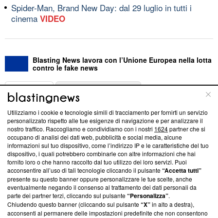
Spider-Man, Brand New Day: dal 29 luglio in tutti i
cinema
VIDEO
Blasting News lavora con l’Unione Europea nella lotta
contro le fake news
ABOUT
LINEA EDITORIALE
Utilizziamo i cookie e tecnologie simili di tracciamento per fornirti un servizio
Questa sezione offre informazioni trasparenti su Blasting
personalizzato rispetto alle tue esigenze di navigazione e per analizzare il
nostro traffico. Raccogliamo e condividiamo con i nostri
1624
partner che si
News, sui nostri processi editoriali e su come ci impegniamo a
occupano di analisi dei dati web, pubblicità e social media, alcune
creare news di qualità. Inoltre, afferma la nostra aderenza a
informazioni sul tuo dispositivo, come l’indirizzo IP e le caratteristiche del tuo
‘Trust Project - News with Integrity’
Blasting News non è
dispositivo, i quali potrebbero combinarle con altre informazioni che hai
ancora membro del programma, ma ha richiesto di farne
fornito loro o che hanno raccolto dal tuo utilizzo dei loro servizi. Puoi
parte; Trust Project non ha ancora effettuato una verifica di
acconsentire all’uso di tali tecnologie cliccando il pulsante
“Accetta tutti”
conformità agli standard.
presente su questo banner oppure personalizzare le tue scelte, anche
eventualmente negando il consenso al trattamento dei dati personali da
parte dei partner terzi, cliccando sul pulsante
“Personalizza”
.
Su di noi
Chiudendo questo banner (cliccando sul pulsante
“X”
in alto a destra),
acconsenti al permanere delle impostazioni predefinite che non consentono
Team editoriale