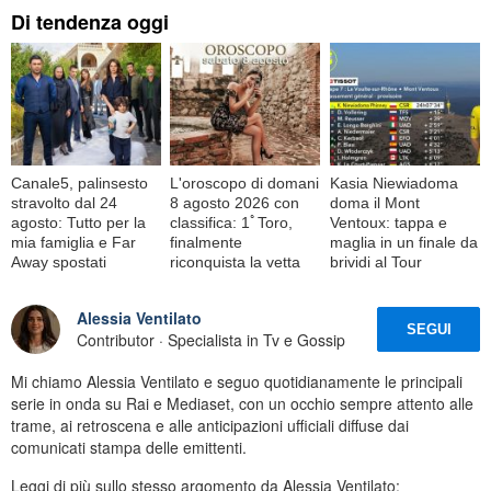
Di tendenza oggi
Canale5, palinsesto
L'oroscopo di domani
Kasia Niewiadoma
stravolto dal 24
8 agosto 2026 con
doma il Mont
agosto: Tutto per la
classifica: 1ﾟToro,
Ventoux: tappa e
mia famiglia e Far
finalmente
maglia in un finale da
Away spostati
riconquista la vetta
brividi al Tour
Alessia Ventilato
SEGUI
Contributor · Specialista in Tv e Gossip
Mi chiamo Alessia Ventilato e seguo quotidianamente le principali
serie in onda su Rai e Mediaset, con un occhio sempre attento alle
trame, ai retroscena e alle anticipazioni ufficiali diffuse dai
comunicati stampa delle emittenti.
Leggi di più sullo stesso argomento da Alessia Ventilato: