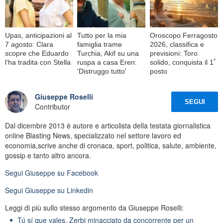
Upas, anticipazioni al
Tutto per la mia
Oroscopo Ferragosto
7 agosto: Clara
famiglia trame
2026, classifica e
scopre che Eduardo
Turchia, Akif su una
previsioni: Toro
l'ha tradita con Stella
ruspa a casa Eren:
solido, conquista il 1ﾟ
'Distruggo tutto'
posto
Giuseppe Roselli
SEGUI
Contributor
Dal dicembre 2013 è autore e articolista della testata giornalistica
online Blasting News, specializzato nel settore lavoro ed
economia,scrive anche di cronaca, sport, politica, salute, ambiente,
gossip e tanto altro ancora.
Segui
Giuseppe
su Facebook
Segui
Giuseppe
su Linkedin
Leggi di più sullo stesso argomento da Giuseppe Roselli:
Tú sí que vales, Zerbi minacciato da concorrente per un