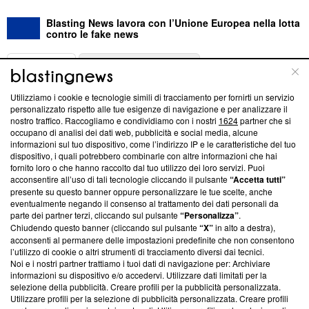
Blasting News lavora con l’Unione Europea nella lotta
contro le fake news
ABOUT
LINEA EDITORIALE
Utilizziamo i cookie e tecnologie simili di tracciamento per fornirti un servizio
Questa sezione offre informazioni trasparenti su Blasting
personalizzato rispetto alle tue esigenze di navigazione e per analizzare il
nostro traffico. Raccogliamo e condividiamo con i nostri
1624
partner che si
News, sui nostri processi editoriali e su come ci impegniamo a
occupano di analisi dei dati web, pubblicità e social media, alcune
creare news di qualità. Inoltre, afferma la nostra aderenza a
informazioni sul tuo dispositivo, come l’indirizzo IP e le caratteristiche del tuo
‘Trust Project - News with Integrity’
Blasting News non è
dispositivo, i quali potrebbero combinarle con altre informazioni che hai
ancora membro del programma, ma ha richiesto di farne
fornito loro o che hanno raccolto dal tuo utilizzo dei loro servizi. Puoi
parte; Trust Project non ha ancora effettuato una verifica di
acconsentire all’uso di tali tecnologie cliccando il pulsante
“Accetta tutti”
conformità agli standard.
presente su questo banner oppure personalizzare le tue scelte, anche
eventualmente negando il consenso al trattamento dei dati personali da
parte dei partner terzi, cliccando sul pulsante
“Personalizza”
.
Su di noi
Chiudendo questo banner (cliccando sul pulsante
“X”
in alto a destra),
acconsenti al permanere delle impostazioni predefinite che non consentono
Team editoriale
l’utilizzo di cookie o altri strumenti di tracciamento diversi dai tecnici.
Noi e i nostri partner trattiamo i tuoi dati di navigazione per: Archiviare
Corporate
informazioni su dispositivo e/o accedervi. Utilizzare dati limitati per la
selezione della pubblicità. Creare profili per la pubblicità personalizzata.
Redazione
Utilizzare profili per la selezione di pubblicità personalizzata. Creare profili