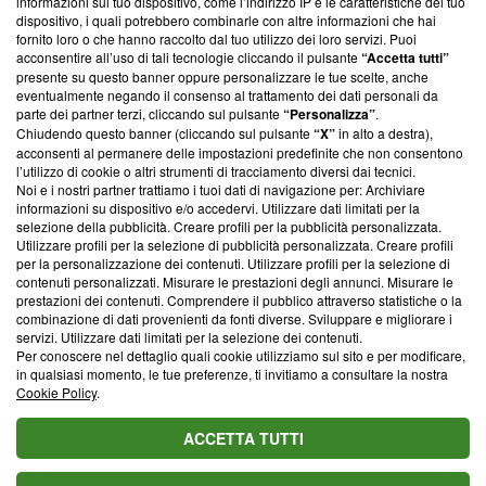
informazioni sul tuo dispositivo, come l’indirizzo IP e le caratteristiche del tuo
‘Trust Project - News with Integrity’
Blasting News non è
dispositivo, i quali potrebbero combinarle con altre informazioni che hai
ancora membro del programma, ma ha richiesto di farne
fornito loro o che hanno raccolto dal tuo utilizzo dei loro servizi. Puoi
parte; Trust Project non ha ancora effettuato una verifica di
acconsentire all’uso di tali tecnologie cliccando il pulsante
“Accetta tutti”
conformità agli standard.
presente su questo banner oppure personalizzare le tue scelte, anche
eventualmente negando il consenso al trattamento dei dati personali da
parte dei partner terzi, cliccando sul pulsante
“Personalizza”
.
Su di noi
Chiudendo questo banner (cliccando sul pulsante
“X”
in alto a destra),
acconsenti al permanere delle impostazioni predefinite che non consentono
Team editoriale
l’utilizzo di cookie o altri strumenti di tracciamento diversi dai tecnici.
Noi e i nostri partner trattiamo i tuoi dati di navigazione per: Archiviare
Corporate
informazioni su dispositivo e/o accedervi. Utilizzare dati limitati per la
selezione della pubblicità. Creare profili per la pubblicità personalizzata.
Redazione
Utilizzare profili per la selezione di pubblicità personalizzata. Creare profili
per la personalizzazione dei contenuti. Utilizzare profili per la selezione di
Informativa Privacy
contenuti personalizzati. Misurare le prestazioni degli annunci. Misurare le
prestazioni dei contenuti. Comprendere il pubblico attraverso statistiche o la
Cookie Policy
combinazione di dati provenienti da fonti diverse. Sviluppare e migliorare i
servizi. Utilizzare dati limitati per la selezione dei contenuti.
Blasting SA, IDI CHE-247.845.224, Via Carlo Frasca, 3 - 6900
Per conoscere nel dettaglio quali cookie utilizziamo sul sito e per modificare,
Lugano (Svizzera) Tel:
+39 0690258937
in qualsiasi momento, le tue preferenze, ti invitiamo a consultare la nostra
Cookie Policy
.
© 2026 Blasting News
ACCETTA TUTTI