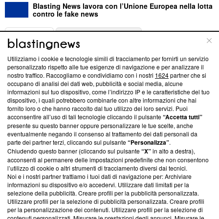
Blasting News lavora con l’Unione Europea nella lotta
contro le fake news
ABOUT
LINEA EDITORIALE
Utilizziamo i cookie e tecnologie simili di tracciamento per fornirti un servizio
Questa sezione offre informazioni trasparenti su Blasting
personalizzato rispetto alle tue esigenze di navigazione e per analizzare il
nostro traffico. Raccogliamo e condividiamo con i nostri
1624
partner che si
News, sui nostri processi editoriali e su come ci impegniamo a
occupano di analisi dei dati web, pubblicità e social media, alcune
creare news di qualità. Inoltre, afferma la nostra aderenza a
informazioni sul tuo dispositivo, come l’indirizzo IP e le caratteristiche del tuo
‘Trust Project - News with Integrity’
Blasting News non è
dispositivo, i quali potrebbero combinarle con altre informazioni che hai
ancora membro del programma, ma ha richiesto di farne
fornito loro o che hanno raccolto dal tuo utilizzo dei loro servizi. Puoi
parte; Trust Project non ha ancora effettuato una verifica di
acconsentire all’uso di tali tecnologie cliccando il pulsante
“Accetta tutti”
conformità agli standard.
presente su questo banner oppure personalizzare le tue scelte, anche
eventualmente negando il consenso al trattamento dei dati personali da
parte dei partner terzi, cliccando sul pulsante
“Personalizza”
.
Su di noi
Chiudendo questo banner (cliccando sul pulsante
“X”
in alto a destra),
acconsenti al permanere delle impostazioni predefinite che non consentono
Team editoriale
l’utilizzo di cookie o altri strumenti di tracciamento diversi dai tecnici.
Noi e i nostri partner trattiamo i tuoi dati di navigazione per: Archiviare
Corporate
informazioni su dispositivo e/o accedervi. Utilizzare dati limitati per la
selezione della pubblicità. Creare profili per la pubblicità personalizzata.
Redazione
Utilizzare profili per la selezione di pubblicità personalizzata. Creare profili
per la personalizzazione dei contenuti. Utilizzare profili per la selezione di
Informativa Privacy
contenuti personalizzati. Misurare le prestazioni degli annunci. Misurare le