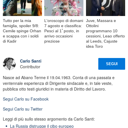
Tutto per la mia
L'oroscopo di domani
Juve, Massara e
famiglia, spoiler 9/8:
7 agosto e classifica:
Ottolini
Cemile spinge Orhan
Pesci al 1ﾟposto, in
programmano 10
e scappa con i soldi
arrivo occasioni
cessioni, Leao offerto
di Kadir
preziose
al Leeds, Cajuste
idea Toro
Carlo Santi
SEGUI
Contributor
Nasce ad Abano Terme il 19.04.1963. Conta di una passata e
ventennale esperienza di Dirigente sindacale e, in tale veste,
pubblica otto testi giuridici in materia di Diritto del Lavoro.
Segui
Carlo
su Facebook
Segui
Carlo
su Twitter
Leggi di più sullo stesso argomento da Carlo Santi:
La Russia distrugge il cibo europeo