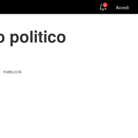
2
Accedi
 politico