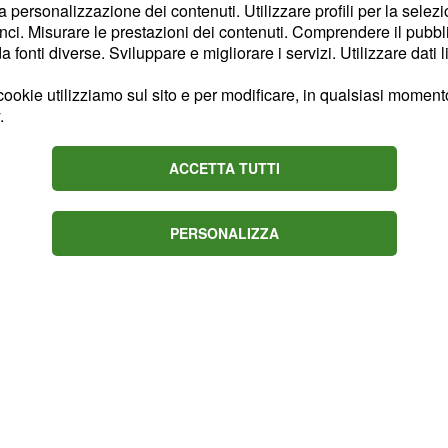
la personalizzazione dei contenuti. Utilizzare profili per la selez
vo, i regolamenti del
ci. Misurare le prestazioni dei contenuti. Comprendere il pubblic
litica agricola, pesca e
fonti diverse. Sviluppare e migliorare i servizi. Utilizzare dati l
ookie utilizziamo sul sito e per modificare, in qualsiasi momento,
.
ACCETTA TUTTI
PERSONALIZZA