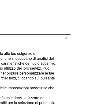
tto alle tue esigenze di
er che si occupano di analisi dei
caratteristiche del tuo dispositivo,
 utilizzo dei loro servizi. Puoi
ner oppure personalizzare le tue
tner terzi, cliccando sul pulsante
delle impostazioni predefinite che
e/o accedervi. Utilizzare dati
rofili per la selezione di pubblicità