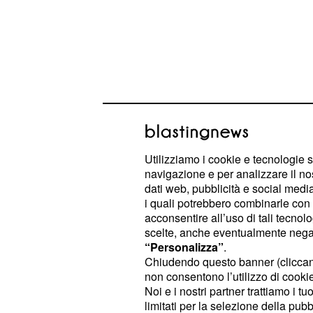
Ciò riguarda Soprattutto la
Norvegi
delle sue esportazioni (pesce, gas e 
Utilizziamo i cookie e tecnologie s
diventando cosi un partner fondamen
navigazione e per analizzare il no
dati web, pubblicità e social media,
limitrofi. Ma ovviamente l'inserimen
i quali potrebbero combinarle con a
condizioni particolari porta con sé a
acconsentire all’uso di tali tecnol
primo concerne il rispetto di uno dei
scelte, anche eventualmente negand
“Personalizza”
.
dell’Unione Europea, ossia la
libera
Chiudendo questo banner (clicca
persone, beni, servizi e capitali; il
non consentono l’utilizzo di cookie 
Norvegia debba versare un contribut
Noi e i nostri partner trattiamo i t
limitati per la selezione della pubb
mercato unico; l’ultimo obbligo per 