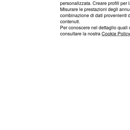
personalizzata. Creare profili per 
quello di accettare, a livello normati
Misurare le prestazioni degli annun
mercato unico, ad eccezione della po
combinazione di dati provenienti da 
contenuti.
commercio estero.
Per conoscere nel dettaglio quali c
consultare la nostra
Cookie Policy