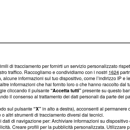
, che destina l'80%
a
petrolio) all’UE,
imili di tracciamento per fornirti un servizio personalizzato rispe
tale per molti Stati
stro traffico. Raccogliamo e condividiamo con i nostri
1624
partn
 alcune informazioni sul tuo dispositivo, come l’indirizzo IP e le 
to nel mercato unico a
ltre informazioni che hai fornito loro o che hanno raccolto dal tuo
nche degli obblighi: il
ogie cliccando il pulsante
“Accetta tutti”
presente su questo ban
 principi fondamentali
o il consenso al trattamento dei dati personali da parte dei par
di
 circolazione
ndo sul pulsante
“X”
in alto a destra), acconsenti al permanere 
 secondo prevede che la
o altri strumenti di tracciamento diversi dai tecnici.
o per l’accesso al
uoi dati di navigazione per: Archiviare informazioni su dispositivo 
licità. Creare profili per la pubblicità personalizzata. Utilizzare p
il Paese scandinavo è