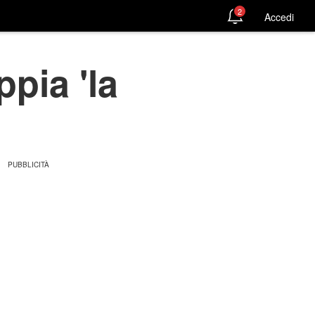
2
Accedi
pia 'la