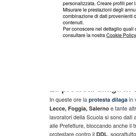
portate avanti da studenti e docenti 
personalizzata. Creare profili per 
occupanti- Volevamo ribadire queste
Misurare le prestazioni degli annun
combinazione di dati provenienti da 
però ha annullato la sua visita per 
contenuti.
la
, presente con alcuni 
CUB Scuola
Per conoscere nel dettaglio quali c
questa irruzione era anche per pre
consultare la nostra
Cookie Policy
che in questi g
dirigenti scolastici
la data degli scrutini per sabotare l
in Piemonte, previsti per il 12 e 13
Stampa).
La protesta dilaga in t
In queste ore
la
in v
protesta dilaga
e tante altre
Lecce, Foggia, Salerno
lavoratori della Scuola si sono dati
alle Prefetture, bloccando anche il tr
protestare contro il
, soprattutt
DDL