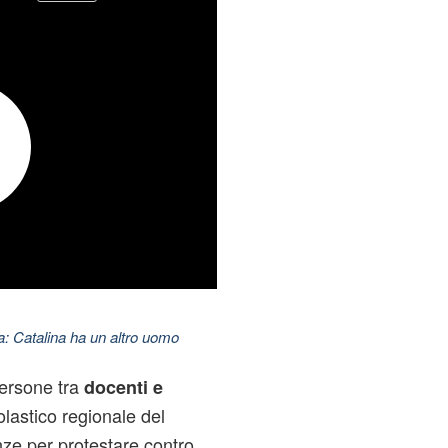
: Catalina ha un altro uomo
persone tra
docenti e
colastico regionale del
ze per protestare contro