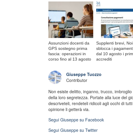
Assunzioni docenti da
Supplenti brevi, No
GPS sostegno prima
sblocca i pagamenti
fascia: operazioni in
dal 10 agosto i prim
corso fino al 13 agosto
accrediti
Giuseppe Tuozzo
Contributor
Non esiste delitto, inganno, trucco, imbroglio
della loro segretezza. Portate alla luce del gi
descriveteli, rendeteli ridicoli agli occhi di tut
opinione li getterà via.
Segui
Giuseppe
su Facebook
Segui
Giuseppe
su Twitter