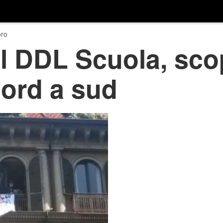
ro
l DDL Scuola, scop
nord a sud