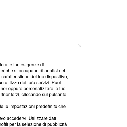
tto alle tue esigenze di
er che si occupano di analisi dei
caratteristiche del tuo dispositivo,
 utilizzo dei loro servizi. Puoi
ner oppure personalizzare le tue
tner terzi, cliccando sul pulsante
delle impostazioni predefinite che
e/o accedervi. Utilizzare dati
rofili per la selezione di pubblicità