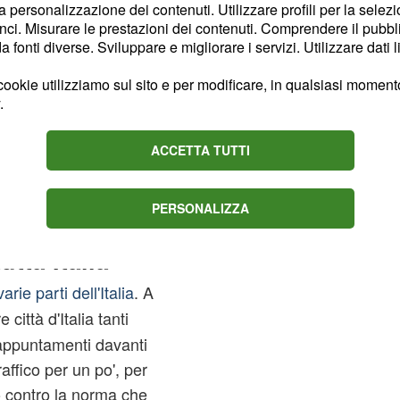
- hanno detto gli
la personalizzazione dei contenuti. Utilizzare profili per la selez
 cose al ministro che
ci. Misurare le prestazioni dei contenuti. Comprendere il pubblic
fonti diverse. Sviluppare e migliorare i servizi. Utilizzare dati l
paura delle proteste" Per
sindacalisti, il motivo di
ookie utilizziamo sul sito e per modificare, in qualsiasi momento,
sentare una
diffida ai
.
iorni stanno anticipando
ACCETTA TUTTI
o
sciopero degli scrutini
 Giugno (fonte La
PERSONALIZZA
utta Italia
arie parti dell'Italia
. A
 città d'Italia tanti
 appuntamenti davanti
affico per un po', per
o contro la norma che