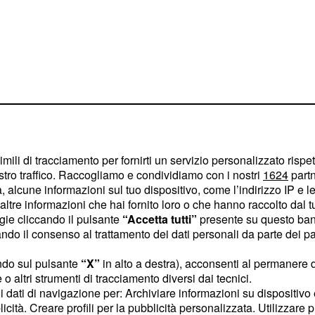
imili di tracciamento per fornirti un servizio personalizzato rispe
stro traffico. Raccogliamo e condividiamo con i nostri
1624
partn
 alcune informazioni sul tuo dispositivo, come l’indirizzo IP e le 
uti, fino all'arrivo della
ltre informazioni che hai fornito loro o che hanno raccolto dal tuo
porre uno
striscione
ogie cliccando il pulsante
“Accetta tutti”
presente su questo ban
o il consenso al trattamento dei dati personali da parte dei par
tante mesi e mesi di
 dissenso di queste
ndo sul pulsante
“X”
in alto a destra), acconsenti al permanere 
legislativo senza tenere
o altri strumenti di tracciamento diversi dai tecnici.
uoi dati di navigazione per: Archiviare informazioni su dispositivo 
e delle proposte
ni
licità. Creare profili per la pubblicità personalizzata. Utilizzare p