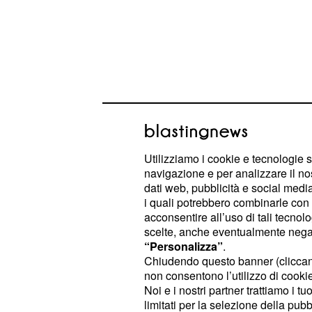
Utilizziamo i cookie e tecnologie s
navigazione e per analizzare il no
dati web, pubblicità e social media,
L'occupazione dura una trentina di min
i quali potrebbero combinarle con a
, il tempo necessario per es
polizia
acconsentire all’uso di tali tecnol
scelte, anche eventualmente negand
e dichiarare che "nonos
all'esterno
“Personalizza”
.
proteste, e grandi manifestazioni di
Chiudendo questo banner (clicca
settimane il Governo continua l'iter 
non consentono l’utilizzo di cookie 
Noi e i nostri partner trattiamo i t
realmente conto delle
rivendicazio
limitati per la selezione della pubb