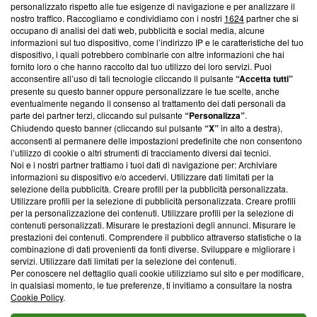
Questa sezione offre informazioni trasparenti su Blasting
personalizzato rispetto alle tue esigenze di navigazione e per analizzare il
nostro traffico. Raccogliamo e condividiamo con i nostri
1624
partner che si
News, sui nostri processi editoriali e su come ci impegniamo a
occupano di analisi dei dati web, pubblicità e social media, alcune
creare news di qualità. Inoltre, afferma la nostra aderenza a
informazioni sul tuo dispositivo, come l’indirizzo IP e le caratteristiche del tuo
‘Trust Project - News with Integrity’
Blasting News non è
dispositivo, i quali potrebbero combinarle con altre informazioni che hai
ancora membro del programma, ma ha richiesto di farne
fornito loro o che hanno raccolto dal tuo utilizzo dei loro servizi. Puoi
parte; Trust Project non ha ancora effettuato una verifica di
acconsentire all’uso di tali tecnologie cliccando il pulsante
“Accetta tutti”
conformità agli standard.
presente su questo banner oppure personalizzare le tue scelte, anche
eventualmente negando il consenso al trattamento dei dati personali da
parte dei partner terzi, cliccando sul pulsante
“Personalizza”
.
Su di noi
Chiudendo questo banner (cliccando sul pulsante
“X”
in alto a destra),
acconsenti al permanere delle impostazioni predefinite che non consentono
Team editoriale
l’utilizzo di cookie o altri strumenti di tracciamento diversi dai tecnici.
Noi e i nostri partner trattiamo i tuoi dati di navigazione per: Archiviare
Corporate
informazioni su dispositivo e/o accedervi. Utilizzare dati limitati per la
selezione della pubblicità. Creare profili per la pubblicità personalizzata.
Redazione
Utilizzare profili per la selezione di pubblicità personalizzata. Creare profili
per la personalizzazione dei contenuti. Utilizzare profili per la selezione di
Informativa Privacy
contenuti personalizzati. Misurare le prestazioni degli annunci. Misurare le
prestazioni dei contenuti. Comprendere il pubblico attraverso statistiche o la
Cookie Policy
combinazione di dati provenienti da fonti diverse. Sviluppare e migliorare i
servizi. Utilizzare dati limitati per la selezione dei contenuti.
Blasting SA, IDI CHE-247.845.224, Via Carlo Frasca, 3 - 6900
Per conoscere nel dettaglio quali cookie utilizziamo sul sito e per modificare,
Lugano (Svizzera) Tel:
+39 0690258937
in qualsiasi momento, le tue preferenze, ti invitiamo a consultare la nostra
Cookie Policy
.
© 2026 Blasting News