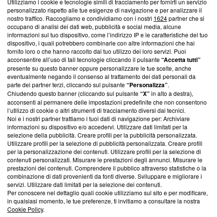
Utilizziamo i cookie e tecnologie simili di tracciamento per fornirti un servizio
Questa sezione offre informazioni trasparenti su Blasting
personalizzato rispetto alle tue esigenze di navigazione e per analizzare il
nostro traffico. Raccogliamo e condividiamo con i nostri
1624
partner che si
News, sui nostri processi editoriali e su come ci impegniamo a
occupano di analisi dei dati web, pubblicità e social media, alcune
creare news di qualità. Inoltre, afferma la nostra aderenza a
informazioni sul tuo dispositivo, come l’indirizzo IP e le caratteristiche del tuo
‘Trust Project - News with Integrity’
Blasting News non è
dispositivo, i quali potrebbero combinarle con altre informazioni che hai
ancora membro del programma, ma ha richiesto di farne
fornito loro o che hanno raccolto dal tuo utilizzo dei loro servizi. Puoi
parte; Trust Project non ha ancora effettuato una verifica di
acconsentire all’uso di tali tecnologie cliccando il pulsante
“Accetta tutti”
conformità agli standard.
presente su questo banner oppure personalizzare le tue scelte, anche
eventualmente negando il consenso al trattamento dei dati personali da
parte dei partner terzi, cliccando sul pulsante
“Personalizza”
.
Su di noi
Chiudendo questo banner (cliccando sul pulsante
“X”
in alto a destra),
acconsenti al permanere delle impostazioni predefinite che non consentono
Team editoriale
l’utilizzo di cookie o altri strumenti di tracciamento diversi dai tecnici.
Noi e i nostri partner trattiamo i tuoi dati di navigazione per: Archiviare
Corporate
informazioni su dispositivo e/o accedervi. Utilizzare dati limitati per la
selezione della pubblicità. Creare profili per la pubblicità personalizzata.
Redazione
Utilizzare profili per la selezione di pubblicità personalizzata. Creare profili
per la personalizzazione dei contenuti. Utilizzare profili per la selezione di
Informativa Privacy
contenuti personalizzati. Misurare le prestazioni degli annunci. Misurare le
prestazioni dei contenuti. Comprendere il pubblico attraverso statistiche o la
Cookie Policy
combinazione di dati provenienti da fonti diverse. Sviluppare e migliorare i
servizi. Utilizzare dati limitati per la selezione dei contenuti.
Blasting SA, IDI CHE-247.845.224, Via Carlo Frasca, 3 - 6900
Per conoscere nel dettaglio quali cookie utilizziamo sul sito e per modificare,
Lugano (Svizzera) Tel:
+39 0690258937
in qualsiasi momento, le tue preferenze, ti invitiamo a consultare la nostra
Cookie Policy
.
© 2026 Blasting News