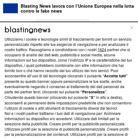
Blasting News lavora con l’Unione Europea nella lotta
contro le fake news
ABOUT
LINEA EDITORIALE
Utilizziamo i cookie e tecnologie simili di tracciamento per fornirti un servizio
Questa sezione offre informazioni trasparenti su Blasting
personalizzato rispetto alle tue esigenze di navigazione e per analizzare il
nostro traffico. Raccogliamo e condividiamo con i nostri
1624
partner che si
News, sui nostri processi editoriali e su come ci impegniamo a
occupano di analisi dei dati web, pubblicità e social media, alcune
creare news di qualità. Inoltre, afferma la nostra aderenza a
informazioni sul tuo dispositivo, come l’indirizzo IP e le caratteristiche del tuo
‘Trust Project - News with Integrity’
Blasting News non è
dispositivo, i quali potrebbero combinarle con altre informazioni che hai
ancora membro del programma, ma ha richiesto di farne
fornito loro o che hanno raccolto dal tuo utilizzo dei loro servizi. Puoi
parte; Trust Project non ha ancora effettuato una verifica di
acconsentire all’uso di tali tecnologie cliccando il pulsante
“Accetta tutti”
conformità agli standard.
presente su questo banner oppure personalizzare le tue scelte, anche
eventualmente negando il consenso al trattamento dei dati personali da
parte dei partner terzi, cliccando sul pulsante
“Personalizza”
.
Su di noi
Chiudendo questo banner (cliccando sul pulsante
“X”
in alto a destra),
acconsenti al permanere delle impostazioni predefinite che non consentono
Team editoriale
l’utilizzo di cookie o altri strumenti di tracciamento diversi dai tecnici.
Noi e i nostri partner trattiamo i tuoi dati di navigazione per: Archiviare
Corporate
informazioni su dispositivo e/o accedervi. Utilizzare dati limitati per la
selezione della pubblicità. Creare profili per la pubblicità personalizzata.
Redazione
Utilizzare profili per la selezione di pubblicità personalizzata. Creare profili
per la personalizzazione dei contenuti. Utilizzare profili per la selezione di
Informativa Privacy