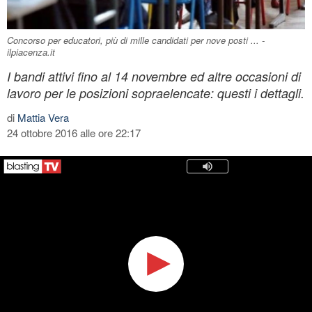
Concorso per educatori, più di mille candidati per nove posti ... -
ilpiacenza.it
I bandi attivi fino al 14 novembre ed altre occasioni di
lavoro per le posizioni sopraelencate: questi i dettagli.
di
Mattia Vera
24 ottobre 2016 alle ore 22:17