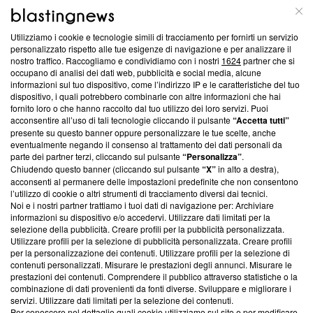
ABOUT
LINEA EDITORIALE
Utilizziamo i cookie e tecnologie simili di tracciamento per fornirti un servizio
Questa sezione offre informazioni trasparenti su Blasting
personalizzato rispetto alle tue esigenze di navigazione e per analizzare il
nostro traffico. Raccogliamo e condividiamo con i nostri
1624
partner che si
News, sui nostri processi editoriali e su come ci impegniamo a
occupano di analisi dei dati web, pubblicità e social media, alcune
creare news di qualità. Inoltre, afferma la nostra aderenza a
informazioni sul tuo dispositivo, come l’indirizzo IP e le caratteristiche del tuo
‘Trust Project - News with Integrity’
Blasting News non è
dispositivo, i quali potrebbero combinarle con altre informazioni che hai
ancora membro del programma, ma ha richiesto di farne
fornito loro o che hanno raccolto dal tuo utilizzo dei loro servizi. Puoi
parte; Trust Project non ha ancora effettuato una verifica di
acconsentire all’uso di tali tecnologie cliccando il pulsante
“Accetta tutti”
conformità agli standard.
presente su questo banner oppure personalizzare le tue scelte, anche
eventualmente negando il consenso al trattamento dei dati personali da
parte dei partner terzi, cliccando sul pulsante
“Personalizza”
.
Su di noi
Chiudendo questo banner (cliccando sul pulsante
“X”
in alto a destra),
acconsenti al permanere delle impostazioni predefinite che non consentono
Team editoriale
l’utilizzo di cookie o altri strumenti di tracciamento diversi dai tecnici.
Noi e i nostri partner trattiamo i tuoi dati di navigazione per: Archiviare
Corporate
informazioni su dispositivo e/o accedervi. Utilizzare dati limitati per la
selezione della pubblicità. Creare profili per la pubblicità personalizzata.
Redazione
Utilizzare profili per la selezione di pubblicità personalizzata. Creare profili
per la personalizzazione dei contenuti. Utilizzare profili per la selezione di
Informativa Privacy
contenuti personalizzati. Misurare le prestazioni degli annunci. Misurare le
prestazioni dei contenuti. Comprendere il pubblico attraverso statistiche o la
Cookie Policy
combinazione di dati provenienti da fonti diverse. Sviluppare e migliorare i
servizi. Utilizzare dati limitati per la selezione dei contenuti.
Blasting SA, IDI CHE-247.845.224, Via Carlo Frasca, 3 - 6900
Per conoscere nel dettaglio quali cookie utilizziamo sul sito e per modificare,