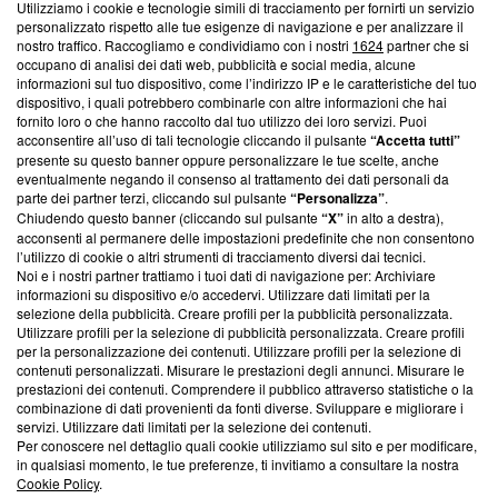
Utilizziamo i cookie e tecnologie simili di tracciamento per fornirti un servizio
Questa sezione offre informazioni trasparenti su Blasting
personalizzato rispetto alle tue esigenze di navigazione e per analizzare il
nostro traffico. Raccogliamo e condividiamo con i nostri
1624
partner che si
News, sui nostri processi editoriali e su come ci impegniamo a
occupano di analisi dei dati web, pubblicità e social media, alcune
creare news di qualità. Inoltre, afferma la nostra aderenza a
informazioni sul tuo dispositivo, come l’indirizzo IP e le caratteristiche del tuo
‘Trust Project - News with Integrity’
Blasting News non è
dispositivo, i quali potrebbero combinarle con altre informazioni che hai
ancora membro del programma, ma ha richiesto di farne
fornito loro o che hanno raccolto dal tuo utilizzo dei loro servizi. Puoi
parte; Trust Project non ha ancora effettuato una verifica di
acconsentire all’uso di tali tecnologie cliccando il pulsante
“Accetta tutti”
conformità agli standard.
presente su questo banner oppure personalizzare le tue scelte, anche
eventualmente negando il consenso al trattamento dei dati personali da
parte dei partner terzi, cliccando sul pulsante
“Personalizza”
.
Su di noi
Chiudendo questo banner (cliccando sul pulsante
“X”
in alto a destra),
acconsenti al permanere delle impostazioni predefinite che non consentono
Team editoriale
l’utilizzo di cookie o altri strumenti di tracciamento diversi dai tecnici.
Noi e i nostri partner trattiamo i tuoi dati di navigazione per: Archiviare
Corporate
informazioni su dispositivo e/o accedervi. Utilizzare dati limitati per la
selezione della pubblicità. Creare profili per la pubblicità personalizzata.
Redazione
Utilizzare profili per la selezione di pubblicità personalizzata. Creare profili
per la personalizzazione dei contenuti. Utilizzare profili per la selezione di
Informativa Privacy
contenuti personalizzati. Misurare le prestazioni degli annunci. Misurare le
prestazioni dei contenuti. Comprendere il pubblico attraverso statistiche o la
Cookie Policy
combinazione di dati provenienti da fonti diverse. Sviluppare e migliorare i
servizi. Utilizzare dati limitati per la selezione dei contenuti.
Blasting SA, IDI CHE-247.845.224, Via Carlo Frasca, 3 - 6900
Per conoscere nel dettaglio quali cookie utilizziamo sul sito e per modificare,
Lugano (Svizzera) Tel:
+39 0690258937
in qualsiasi momento, le tue preferenze, ti invitiamo a consultare la nostra
Cookie Policy
.