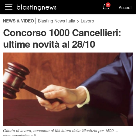
2
Accedi
NEWS & VIDEO
Blasting News Italia
>
Lavoro
Concorso 1000 Cancellieri:
ultime novità al 28/10
Offerte di lavoro, concorso al Ministero della Giustizia per 1500 ... -
cinquequotidiano.it