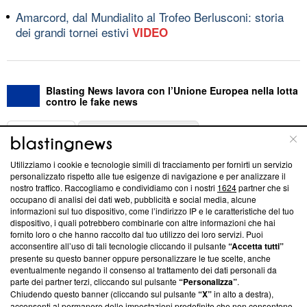
Amarcord, dal Mundialito al Trofeo Berlusconi: storia
dei grandi tornei estivi
VIDEO
Blasting News lavora con l’Unione Europea nella lotta
contro le fake news
ABOUT
LINEA EDITORIALE
Utilizziamo i cookie e tecnologie simili di tracciamento per fornirti un servizio
Questa sezione offre informazioni trasparenti su Blasting
personalizzato rispetto alle tue esigenze di navigazione e per analizzare il
nostro traffico. Raccogliamo e condividiamo con i nostri
1624
partner che si
News, sui nostri processi editoriali e su come ci impegniamo a
occupano di analisi dei dati web, pubblicità e social media, alcune
creare news di qualità. Inoltre, afferma la nostra aderenza a
informazioni sul tuo dispositivo, come l’indirizzo IP e le caratteristiche del tuo
‘Trust Project - News with Integrity’
Blasting News non è
dispositivo, i quali potrebbero combinarle con altre informazioni che hai
ancora membro del programma, ma ha richiesto di farne
fornito loro o che hanno raccolto dal tuo utilizzo dei loro servizi. Puoi
parte; Trust Project non ha ancora effettuato una verifica di
acconsentire all’uso di tali tecnologie cliccando il pulsante
“Accetta tutti”
conformità agli standard.
presente su questo banner oppure personalizzare le tue scelte, anche
eventualmente negando il consenso al trattamento dei dati personali da
parte dei partner terzi, cliccando sul pulsante
“Personalizza”
.
Su di noi
Chiudendo questo banner (cliccando sul pulsante
“X”
in alto a destra),
acconsenti al permanere delle impostazioni predefinite che non consentono