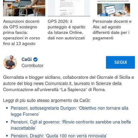
Assunzioni docenti
GPS 2026: il
Personale docenti e
da GPS sostegno
punteggio è sparito
Ata: ad agosto
prima fascia:
da Istanze Online,
differenti date per i
operazioni in corso
dati non autorizzati
pagamenti
fino al 13 agosto
CaGi
SEGUI
Contributor
Giornalista e blogger siciliano, collaboratore del Giornale di Sicilia e
autore del blog news Comunicalo.it, laureato in Scienze della
Comunicazione all'università “La Sapienza” di Roma.
Leggi di più sullo stesso argomento da CaGi:
Pensioni, sottosegretario Durigon: ‘Obiettivo non tornare alla
legge Fornero’
Pensioni, Cgil al governo: ‘Rinvio confronto sarebbe una beffa
inaccettabile’
Pensioni, Draghi: ‘Quota 100 non verrà rinnovata’