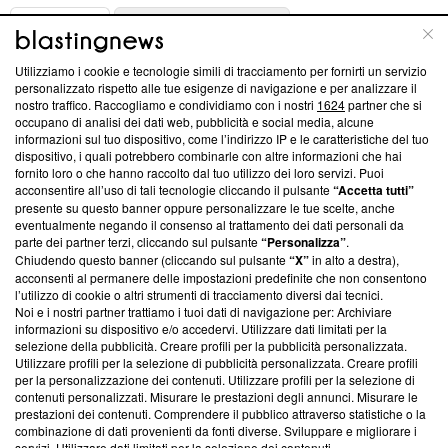
ABOUT
LINEA EDITORIALE
Utilizziamo i cookie e tecnologie simili di tracciamento per fornirti un servizio
Questa sezione offre informazioni trasparenti su Blasting
personalizzato rispetto alle tue esigenze di navigazione e per analizzare il
nostro traffico. Raccogliamo e condividiamo con i nostri
1624
partner che si
News, sui nostri processi editoriali e su come ci impegniamo a
occupano di analisi dei dati web, pubblicità e social media, alcune
creare news di qualità. Inoltre, afferma la nostra aderenza a
informazioni sul tuo dispositivo, come l’indirizzo IP e le caratteristiche del tuo
‘Trust Project - News with Integrity’
Blasting News non è
dispositivo, i quali potrebbero combinarle con altre informazioni che hai
ancora membro del programma, ma ha richiesto di farne
fornito loro o che hanno raccolto dal tuo utilizzo dei loro servizi. Puoi
parte; Trust Project non ha ancora effettuato una verifica di
acconsentire all’uso di tali tecnologie cliccando il pulsante
“Accetta tutti”
conformità agli standard.
presente su questo banner oppure personalizzare le tue scelte, anche
eventualmente negando il consenso al trattamento dei dati personali da
parte dei partner terzi, cliccando sul pulsante
“Personalizza”
.
Su di noi
Chiudendo questo banner (cliccando sul pulsante
“X”
in alto a destra),
acconsenti al permanere delle impostazioni predefinite che non consentono
Team editoriale
l’utilizzo di cookie o altri strumenti di tracciamento diversi dai tecnici.
Noi e i nostri partner trattiamo i tuoi dati di navigazione per: Archiviare
Corporate
informazioni su dispositivo e/o accedervi. Utilizzare dati limitati per la
selezione della pubblicità. Creare profili per la pubblicità personalizzata.
Redazione
Utilizzare profili per la selezione di pubblicità personalizzata. Creare profili
per la personalizzazione dei contenuti. Utilizzare profili per la selezione di
Informativa Privacy
contenuti personalizzati. Misurare le prestazioni degli annunci. Misurare le
prestazioni dei contenuti. Comprendere il pubblico attraverso statistiche o la
Cookie Policy
combinazione di dati provenienti da fonti diverse. Sviluppare e migliorare i
servizi. Utilizzare dati limitati per la selezione dei contenuti.