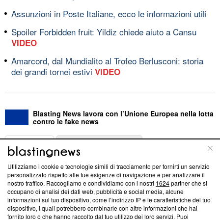
Assunzioni in Poste Italiane, ecco le informazioni utili
Spoiler Forbidden fruit: Yildiz chiede aiuto a Cansu
VIDEO
Amarcord, dal Mundialito al Trofeo Berlusconi: storia
dei grandi tornei estivi
VIDEO
Blasting News lavora con l’Unione Europea nella lotta
contro le fake news
ABOUT
LINEA EDITORIALE
Utilizziamo i cookie e tecnologie simili di tracciamento per fornirti un servizio
Questa sezione offre informazioni trasparenti su Blasting
personalizzato rispetto alle tue esigenze di navigazione e per analizzare il
nostro traffico. Raccogliamo e condividiamo con i nostri
1624
partner che si
News, sui nostri processi editoriali e su come ci impegniamo a
occupano di analisi dei dati web, pubblicità e social media, alcune
creare news di qualità. Inoltre, afferma la nostra aderenza a
informazioni sul tuo dispositivo, come l’indirizzo IP e le caratteristiche del tuo
‘Trust Project - News with Integrity’
Blasting News non è
dispositivo, i quali potrebbero combinarle con altre informazioni che hai
ancora membro del programma, ma ha richiesto di farne
fornito loro o che hanno raccolto dal tuo utilizzo dei loro servizi. Puoi