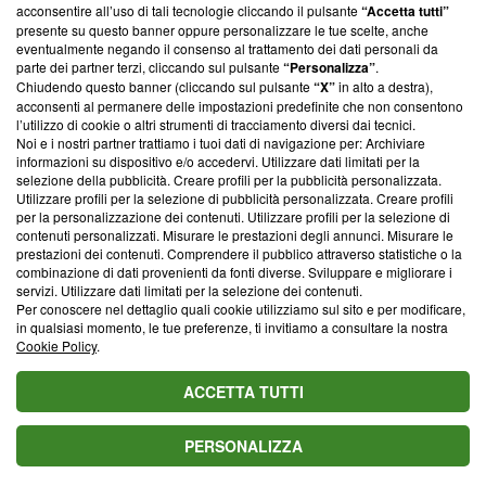
parte; Trust Project non ha ancora effettuato una verifica di
acconsentire all’uso di tali tecnologie cliccando il pulsante
“Accetta tutti”
conformità agli standard.
presente su questo banner oppure personalizzare le tue scelte, anche
eventualmente negando il consenso al trattamento dei dati personali da
parte dei partner terzi, cliccando sul pulsante
“Personalizza”
.
Su di noi
Chiudendo questo banner (cliccando sul pulsante
“X”
in alto a destra),
acconsenti al permanere delle impostazioni predefinite che non consentono
Team editoriale
l’utilizzo di cookie o altri strumenti di tracciamento diversi dai tecnici.
Noi e i nostri partner trattiamo i tuoi dati di navigazione per: Archiviare
Corporate
informazioni su dispositivo e/o accedervi. Utilizzare dati limitati per la
selezione della pubblicità. Creare profili per la pubblicità personalizzata.
Redazione
Utilizzare profili per la selezione di pubblicità personalizzata. Creare profili
per la personalizzazione dei contenuti. Utilizzare profili per la selezione di
Informativa Privacy
contenuti personalizzati. Misurare le prestazioni degli annunci. Misurare le
prestazioni dei contenuti. Comprendere il pubblico attraverso statistiche o la
Cookie Policy
combinazione di dati provenienti da fonti diverse. Sviluppare e migliorare i
servizi. Utilizzare dati limitati per la selezione dei contenuti.
Blasting SA, IDI CHE-247.845.224, Via Carlo Frasca, 3 - 6900
Per conoscere nel dettaglio quali cookie utilizziamo sul sito e per modificare,
Lugano (Svizzera) Tel:
+39 0690258937
in qualsiasi momento, le tue preferenze, ti invitiamo a consultare la nostra
Cookie Policy
.
© 2026 Blasting News
ACCETTA TUTTI
PERSONALIZZA