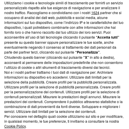
Utilizziamo i cookie e tecnologie simili di tracciamento per fornirti un servizio
Questa sezione offre informazioni trasparenti su Blasting
personalizzato rispetto alle tue esigenze di navigazione e per analizzare il
nostro traffico. Raccogliamo e condividiamo con i nostri
1624
partner che si
News, sui nostri processi editoriali e su come ci impegniamo a
occupano di analisi dei dati web, pubblicità e social media, alcune
creare news di qualità. Inoltre, afferma la nostra aderenza a
informazioni sul tuo dispositivo, come l’indirizzo IP e le caratteristiche del tuo
‘Trust Project - News with Integrity’
Blasting News non è
dispositivo, i quali potrebbero combinarle con altre informazioni che hai
ancora membro del programma, ma ha richiesto di farne
fornito loro o che hanno raccolto dal tuo utilizzo dei loro servizi. Puoi
parte; Trust Project non ha ancora effettuato una verifica di
acconsentire all’uso di tali tecnologie cliccando il pulsante
“Accetta tutti”
conformità agli standard.
presente su questo banner oppure personalizzare le tue scelte, anche
eventualmente negando il consenso al trattamento dei dati personali da
parte dei partner terzi, cliccando sul pulsante
“Personalizza”
.
Su di noi
Chiudendo questo banner (cliccando sul pulsante
“X”
in alto a destra),
acconsenti al permanere delle impostazioni predefinite che non consentono
Team editoriale
l’utilizzo di cookie o altri strumenti di tracciamento diversi dai tecnici.
Noi e i nostri partner trattiamo i tuoi dati di navigazione per: Archiviare
Corporate
informazioni su dispositivo e/o accedervi. Utilizzare dati limitati per la
selezione della pubblicità. Creare profili per la pubblicità personalizzata.
Redazione
Utilizzare profili per la selezione di pubblicità personalizzata. Creare profili
per la personalizzazione dei contenuti. Utilizzare profili per la selezione di
Informativa Privacy
contenuti personalizzati. Misurare le prestazioni degli annunci. Misurare le
prestazioni dei contenuti. Comprendere il pubblico attraverso statistiche o la
Cookie Policy
combinazione di dati provenienti da fonti diverse. Sviluppare e migliorare i
servizi. Utilizzare dati limitati per la selezione dei contenuti.
Blasting SA, IDI CHE-247.845.224, Via Carlo Frasca, 3 - 6900
Per conoscere nel dettaglio quali cookie utilizziamo sul sito e per modificare,
Lugano (Svizzera) Tel:
+39 0690258937
in qualsiasi momento, le tue preferenze, ti invitiamo a consultare la nostra
Cookie Policy
.