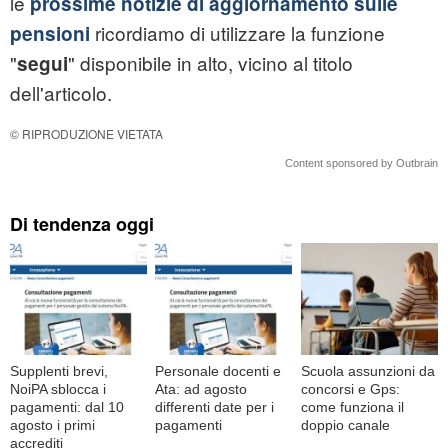
le
prossime notizie di aggiornamento sulle
ricordiamo di utilizzare la funzione
pensioni
"
" disponibile in alto, vicino al titolo
segui
dell'articolo.
© RIPRODUZIONE VIETATA
Content sponsored by Outbrain
Di tendenza oggi
Supplenti brevi,
Personale docenti e
Scuola assunzioni da
NoiPA sblocca i
Ata: ad agosto
concorsi e Gps:
pagamenti: dal 10
differenti date per i
come funziona il
agosto i primi
pagamenti
doppio canale
accrediti