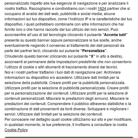
Questa sezione offre informazioni trasparenti su Blasting
personalizzato rispetto alle tue esigenze di navigazione e per analizzare il
nostro traffico. Raccogliamo e condividiamo con i nostri
1624
partner che si
News, sui nostri processi editoriali e su come ci impegniamo a
occupano di analisi dei dati web, pubblicità e social media, alcune
creare news di qualità. Inoltre, afferma la nostra aderenza a
informazioni sul tuo dispositivo, come l’indirizzo IP e le caratteristiche del tuo
‘Trust Project - News with Integrity’
Blasting News non è
dispositivo, i quali potrebbero combinarle con altre informazioni che hai
ancora membro del programma, ma ha richiesto di farne
fornito loro o che hanno raccolto dal tuo utilizzo dei loro servizi. Puoi
parte; Trust Project non ha ancora effettuato una verifica di
acconsentire all’uso di tali tecnologie cliccando il pulsante
“Accetta tutti”
conformità agli standard.
presente su questo banner oppure personalizzare le tue scelte, anche
eventualmente negando il consenso al trattamento dei dati personali da
parte dei partner terzi, cliccando sul pulsante
“Personalizza”
.
Su di noi
Chiudendo questo banner (cliccando sul pulsante
“X”
in alto a destra),
acconsenti al permanere delle impostazioni predefinite che non consentono
Team editoriale
l’utilizzo di cookie o altri strumenti di tracciamento diversi dai tecnici.
Noi e i nostri partner trattiamo i tuoi dati di navigazione per: Archiviare
Corporate
informazioni su dispositivo e/o accedervi. Utilizzare dati limitati per la
selezione della pubblicità. Creare profili per la pubblicità personalizzata.
Redazione
Utilizzare profili per la selezione di pubblicità personalizzata. Creare profili
per la personalizzazione dei contenuti. Utilizzare profili per la selezione di
Informativa Privacy
contenuti personalizzati. Misurare le prestazioni degli annunci. Misurare le
prestazioni dei contenuti. Comprendere il pubblico attraverso statistiche o la
Cookie Policy
combinazione di dati provenienti da fonti diverse. Sviluppare e migliorare i
servizi. Utilizzare dati limitati per la selezione dei contenuti.
Blasting SA, IDI CHE-247.845.224, Via Carlo Frasca, 3 - 6900
Per conoscere nel dettaglio quali cookie utilizziamo sul sito e per modificare,
Lugano (Svizzera) Tel:
+39 0690258937
in qualsiasi momento, le tue preferenze, ti invitiamo a consultare la nostra
Cookie Policy
.
© 2026 Blasting News