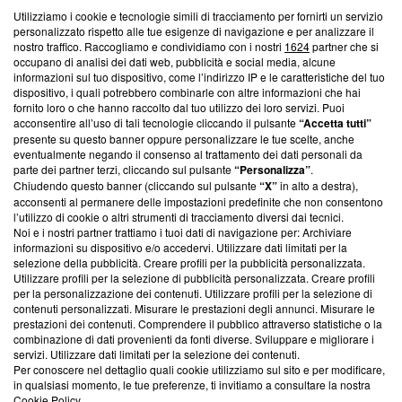
Utilizziamo i cookie e tecnologie simili di tracciamento per fornirti un servizio
Questa sezione offre informazioni trasparenti su Blasting
personalizzato rispetto alle tue esigenze di navigazione e per analizzare il
nostro traffico. Raccogliamo e condividiamo con i nostri
1624
partner che si
News, sui nostri processi editoriali e su come ci impegniamo a
occupano di analisi dei dati web, pubblicità e social media, alcune
creare news di qualità. Inoltre, afferma la nostra aderenza a
informazioni sul tuo dispositivo, come l’indirizzo IP e le caratteristiche del tuo
‘Trust Project - News with Integrity’
Blasting News non è
dispositivo, i quali potrebbero combinarle con altre informazioni che hai
ancora membro del programma, ma ha richiesto di farne
fornito loro o che hanno raccolto dal tuo utilizzo dei loro servizi. Puoi
parte; Trust Project non ha ancora effettuato una verifica di
acconsentire all’uso di tali tecnologie cliccando il pulsante
“Accetta tutti”
conformità agli standard.
presente su questo banner oppure personalizzare le tue scelte, anche
eventualmente negando il consenso al trattamento dei dati personali da
parte dei partner terzi, cliccando sul pulsante
“Personalizza”
.
Su di noi
Chiudendo questo banner (cliccando sul pulsante
“X”
in alto a destra),
acconsenti al permanere delle impostazioni predefinite che non consentono
Team editoriale
l’utilizzo di cookie o altri strumenti di tracciamento diversi dai tecnici.
Noi e i nostri partner trattiamo i tuoi dati di navigazione per: Archiviare
Corporate
informazioni su dispositivo e/o accedervi. Utilizzare dati limitati per la
selezione della pubblicità. Creare profili per la pubblicità personalizzata.
Redazione
Utilizzare profili per la selezione di pubblicità personalizzata. Creare profili
per la personalizzazione dei contenuti. Utilizzare profili per la selezione di
Informativa Privacy
contenuti personalizzati. Misurare le prestazioni degli annunci. Misurare le
prestazioni dei contenuti. Comprendere il pubblico attraverso statistiche o la
Cookie Policy
combinazione di dati provenienti da fonti diverse. Sviluppare e migliorare i
servizi. Utilizzare dati limitati per la selezione dei contenuti.
Blasting SA, IDI CHE-247.845.224, Via Carlo Frasca, 3 - 6900
Per conoscere nel dettaglio quali cookie utilizziamo sul sito e per modificare,
Lugano (Svizzera) Tel:
+39 0690258937
in qualsiasi momento, le tue preferenze, ti invitiamo a consultare la nostra
Cookie Policy
.