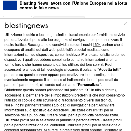
Blasting News lavora con l’Unione Europea nella lotta
contro le fake news
ABOUT
LINEA EDITORIALE
Utilizziamo i cookie e tecnologie simili di tracciamento per fornirti un servizio
Questa sezione offre informazioni trasparenti su Blasting
personalizzato rispetto alle tue esigenze di navigazione e per analizzare il
nostro traffico. Raccogliamo e condividiamo con i nostri
1624
partner che si
News, sui nostri processi editoriali e su come ci impegniamo a
occupano di analisi dei dati web, pubblicità e social media, alcune
creare news di qualità. Inoltre, afferma la nostra aderenza a
informazioni sul tuo dispositivo, come l’indirizzo IP e le caratteristiche del tuo
‘Trust Project - News with Integrity’
Blasting News non è
dispositivo, i quali potrebbero combinarle con altre informazioni che hai
ancora membro del programma, ma ha richiesto di farne
fornito loro o che hanno raccolto dal tuo utilizzo dei loro servizi. Puoi
parte; Trust Project non ha ancora effettuato una verifica di
acconsentire all’uso di tali tecnologie cliccando il pulsante
“Accetta tutti”
conformità agli standard.
presente su questo banner oppure personalizzare le tue scelte, anche
eventualmente negando il consenso al trattamento dei dati personali da
parte dei partner terzi, cliccando sul pulsante
“Personalizza”
.
Su di noi
Chiudendo questo banner (cliccando sul pulsante
“X”
in alto a destra),
acconsenti al permanere delle impostazioni predefinite che non consentono
Team editoriale
l’utilizzo di cookie o altri strumenti di tracciamento diversi dai tecnici.
Noi e i nostri partner trattiamo i tuoi dati di navigazione per: Archiviare
Corporate
informazioni su dispositivo e/o accedervi. Utilizzare dati limitati per la
selezione della pubblicità. Creare profili per la pubblicità personalizzata.
Redazione
Utilizzare profili per la selezione di pubblicità personalizzata. Creare profili
per la personalizzazione dei contenuti. Utilizzare profili per la selezione di
Informativa Privacy
contenuti personalizzati. Misurare le prestazioni degli annunci. Misurare le