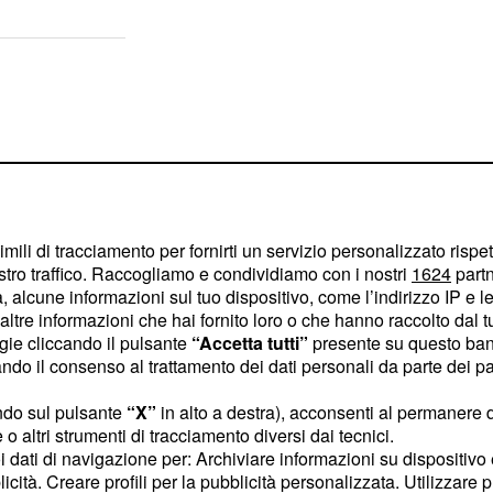
imili di tracciamento per fornirti un servizio personalizzato rispe
stro traffico. Raccogliamo e condividiamo con i nostri
1624
partn
 alcune informazioni sul tuo dispositivo, come l’indirizzo IP e le 
ltre informazioni che hai fornito loro o che hanno raccolto dal tuo
ogie cliccando il pulsante
“Accetta tutti”
presente su questo ban
o il consenso al trattamento dei dati personali da parte dei par
ndo sul pulsante
“X”
in alto a destra), acconsenti al permanere 
 dello stesso Segretario
o altri strumenti di tracciamento diversi dai tecnici.
uoi dati di navigazione per: Archiviare informazioni su dispositivo 
ini, che concluderà le
licità. Creare profili per la pubblicità personalizzata. Utilizzare p