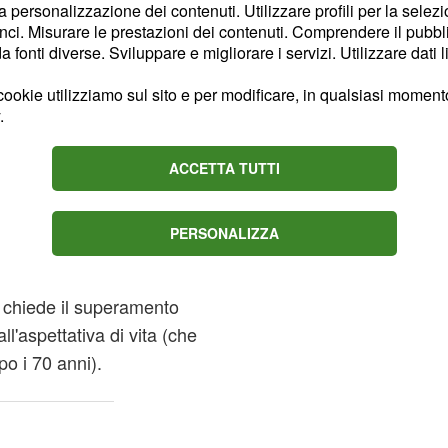
.
nero
la personalizzazione dei contenuti. Utilizzare profili per la selez
ci. Misurare le prestazioni dei contenuti. Comprendere il pubblic
ara ad avanzare cinque
fonti diverse. Sviluppare e migliorare i servizi. Utilizzare dati l
fica dell'attuale
ookie utilizziamo sul sito e per modificare, in qualsiasi momento,
garantire un
lavoro
.
misura alla quale segue
e di garanzia per coloro
ACCETTA TUTTI
e o che si trovano a
acato chiede poi di
PERSONALIZZA
rendono difficile
serito all'interno del
si chiede il superamento
l'aspettativa di vita (che
po i 70 anni).