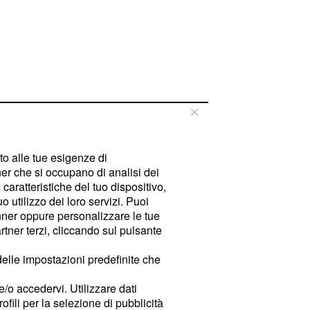
tto alle tue esigenze di
er che si occupano di analisi dei
caratteristiche del tuo dispositivo,
 utilizzo dei loro servizi. Puoi
ner oppure personalizzare le tue
tner terzi, cliccando sul pulsante
delle impostazioni predefinite che
e/o accedervi. Utilizzare dati
rofili per la selezione di pubblicità