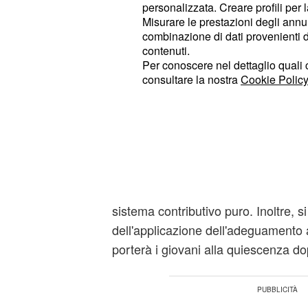
proposte di riforma della
legge For
personalizzata. Creare profili per 
Misurare le prestazioni degli annun
In particolare, il sindacato si prep
combinazione di dati provenienti da 
contenuti.
diverse proposte di intervento e modi
Per conoscere nel dettaglio quali c
legislazione. La prima consiste nel 
consultare la nostra
Cookie Policy
, 
davvero dignitoso per i giovani
la necessità di istituire una pension
che hanno avuto carriere discontinu
percepire retribuzioni basse. Il sind
rimuovere i vincoli che
attualmente 
per chi è in
accedere alla pensione
sistema contributivo puro. Inoltre, 
dell'applicazione dell'adeguamento al
porterà i giovani alla quiescenza do