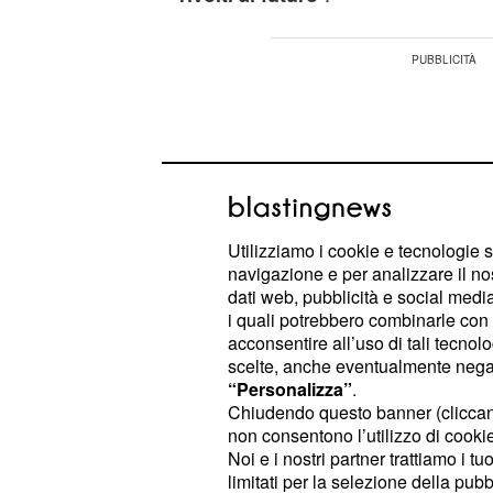
Utilizziamo i cookie e tecnologie s
navigazione e per analizzare il no
dati web, pubblicità e social media,
i quali potrebbero combinarle con a
acconsentire all’uso di tali tecnol
scelte, anche eventualmente negand
“Personalizza”
.
Chiudendo questo banner (clicca
Durante l'evento vi sarà l'intervento
non consentono l’utilizzo di cookie 
Noi e i nostri partner trattiamo i t
generale Confederale Maurizio Land
limitati per la selezione della pubb