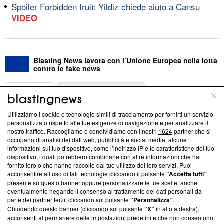
Spoiler Forbidden fruit: Yildiz chiede aiuto a Cansu
VIDEO
Blasting News lavora con l’Unione Europea nella lotta
contro le fake news
ABOUT
LINEA EDITORIALE
Utilizziamo i cookie e tecnologie simili di tracciamento per fornirti un servizio
Questa sezione offre informazioni trasparenti su Blasting
personalizzato rispetto alle tue esigenze di navigazione e per analizzare il
nostro traffico. Raccogliamo e condividiamo con i nostri
1624
partner che si
News, sui nostri processi editoriali e su come ci impegniamo a
occupano di analisi dei dati web, pubblicità e social media, alcune
creare news di qualità. Inoltre, afferma la nostra aderenza a
informazioni sul tuo dispositivo, come l’indirizzo IP e le caratteristiche del tuo
‘Trust Project - News with Integrity’
Blasting News non è
dispositivo, i quali potrebbero combinarle con altre informazioni che hai
ancora membro del programma, ma ha richiesto di farne
fornito loro o che hanno raccolto dal tuo utilizzo dei loro servizi. Puoi
parte; Trust Project non ha ancora effettuato una verifica di
acconsentire all’uso di tali tecnologie cliccando il pulsante
“Accetta tutti”
conformità agli standard.
presente su questo banner oppure personalizzare le tue scelte, anche
eventualmente negando il consenso al trattamento dei dati personali da
parte dei partner terzi, cliccando sul pulsante
“Personalizza”
.
Su di noi
Chiudendo questo banner (cliccando sul pulsante
“X”
in alto a destra),
acconsenti al permanere delle impostazioni predefinite che non consentono
Team editoriale