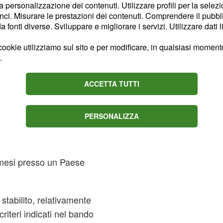
la personalizzazione dei contenuti. Utilizzare profili per la selez
ci. Misurare le prestazioni dei contenuti. Comprendere il pubblic
 anno presso un Paese
fonti diverse. Sviluppare e migliorare i servizi. Utilizzare dati l
ookie utilizziamo sul sito e per modificare, in qualsiasi momento,
 anno presso un Paese
.
i mesi presso un Paese
ACCETTA TUTTI
i mesi presso un Paese
PERSONALIZZA
e mesi presso un Paese
e mesi presso un Paese
 stabilito, relativamente
riteri indicati nel bando