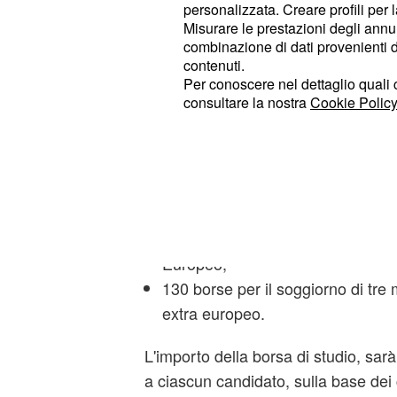
personalizzata. Creare profili per 
Misurare le prestazioni degli annun
330 borse per il soggiorno di un
combinazione di dati provenienti da 
Europeo;
contenuti.
Per conoscere nel dettaglio quali c
380 borse per il soggiorno di un
consultare la nostra
Cookie Policy
extra europeo;
250 borse per il soggiorno di se
Europeo;
310 borse per il soggiorno di se
extra europeo;
100 borse per il soggiorno di tr
Europeo;
130 borse per il soggiorno di tr
extra europeo.
L'importo della borsa di studio, sarà
a ciascun candidato, sulla base dei c