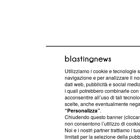
Utilizziamo i cookie e tecnologie s
Il valore delle borse d
navigazione e per analizzare il no
dati web, pubblicità e social media,
Le borse di studio messe a concor
i quali potrebbero combinarle con a
finanziare il costo totale o parziale,
acconsentire all’uso di tali tecnol
scelte, anche eventualmente negand
scolastico relativo all'
anno accadem
“Personalizza”
.
una scuola sita in un Paese stranier
Chiudendo questo banner (clicca
non consentono l’utilizzo di cookie 
Nello specifico,
l'Inps andrà ad ero
Noi e i nostri partner trattiamo i t
limitati per la selezione della pubb
le quali verranno così ripartite: