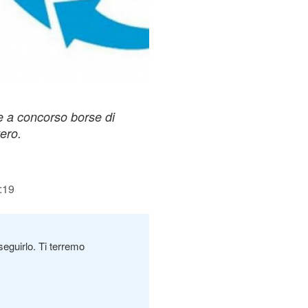
te a concorso borse di
tero.
:19
seguirlo. Ti terremo