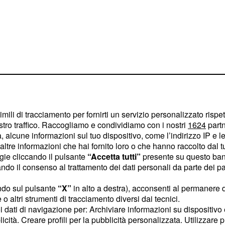
imili di tracciamento per fornirti un servizio personalizzato rispe
i studio
stro traffico. Raccogliamo e condividiamo con i nostri
1624
partn
 alcune informazioni sul tuo dispositivo, come l’indirizzo IP e le 
so, dunque, andranno a
ltre informazioni che hai fornito loro o che hanno raccolto dal tuo
 di un soggiorno
ogie cliccando il pulsante
“Accetta tutti”
presente su questo ban
o il consenso al trattamento dei dati personali da parte dei par
presso
ico 2020/2021
o.
ndo sul pulsante
“X”
in alto a destra), acconsenti al permanere 
o altri strumenti di tracciamento diversi dai tecnici.
gare 1500 borse di studio
,
uoi dati di navigazione per: Archiviare informazioni su dispositivo 
licità. Creare profili per la pubblicità personalizzata. Utilizzare p