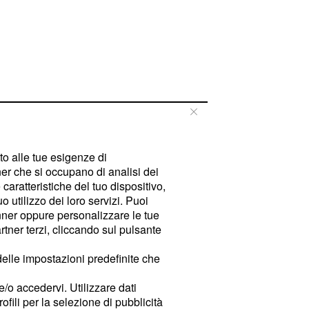
tto alle tue esigenze di
er che si occupano di analisi dei
caratteristiche del tuo dispositivo,
 utilizzo dei loro servizi. Puoi
ner oppure personalizzare le tue
tner terzi, cliccando sul pulsante
delle impostazioni predefinite che
e/o accedervi. Utilizzare dati
rofili per la selezione di pubblicità