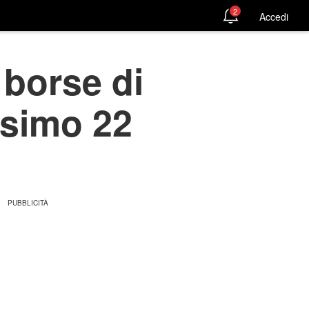
2
Accedi
 borse di
ssimo 22