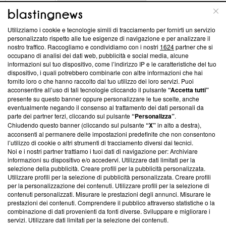
ABOUT
LINEA EDITORIALE
Utilizziamo i cookie e tecnologie simili di tracciamento per fornirti un servizio
Questa sezione offre informazioni trasparenti su Blasting
personalizzato rispetto alle tue esigenze di navigazione e per analizzare il
nostro traffico. Raccogliamo e condividiamo con i nostri
1624
partner che si
News, sui nostri processi editoriali e su come ci impegniamo a
occupano di analisi dei dati web, pubblicità e social media, alcune
creare news di qualità. Inoltre, afferma la nostra aderenza a
informazioni sul tuo dispositivo, come l’indirizzo IP e le caratteristiche del tuo
‘Trust Project - News with Integrity’
Blasting News non è
dispositivo, i quali potrebbero combinarle con altre informazioni che hai
ancora membro del programma, ma ha richiesto di farne
fornito loro o che hanno raccolto dal tuo utilizzo dei loro servizi. Puoi
parte; Trust Project non ha ancora effettuato una verifica di
acconsentire all’uso di tali tecnologie cliccando il pulsante
“Accetta tutti”
conformità agli standard.
presente su questo banner oppure personalizzare le tue scelte, anche
eventualmente negando il consenso al trattamento dei dati personali da
parte dei partner terzi, cliccando sul pulsante
“Personalizza”
.
Su di noi
Chiudendo questo banner (cliccando sul pulsante
“X”
in alto a destra),
acconsenti al permanere delle impostazioni predefinite che non consentono
Team editoriale
l’utilizzo di cookie o altri strumenti di tracciamento diversi dai tecnici.
Noi e i nostri partner trattiamo i tuoi dati di navigazione per: Archiviare
Corporate
informazioni su dispositivo e/o accedervi. Utilizzare dati limitati per la
selezione della pubblicità. Creare profili per la pubblicità personalizzata.
Redazione
Utilizzare profili per la selezione di pubblicità personalizzata. Creare profili
per la personalizzazione dei contenuti. Utilizzare profili per la selezione di
Informativa Privacy
contenuti personalizzati. Misurare le prestazioni degli annunci. Misurare le
prestazioni dei contenuti. Comprendere il pubblico attraverso statistiche o la
Cookie Policy
combinazione di dati provenienti da fonti diverse. Sviluppare e migliorare i
servizi. Utilizzare dati limitati per la selezione dei contenuti.
Blasting SA, IDI CHE-247.845.224, Via Carlo Frasca, 3 - 6900