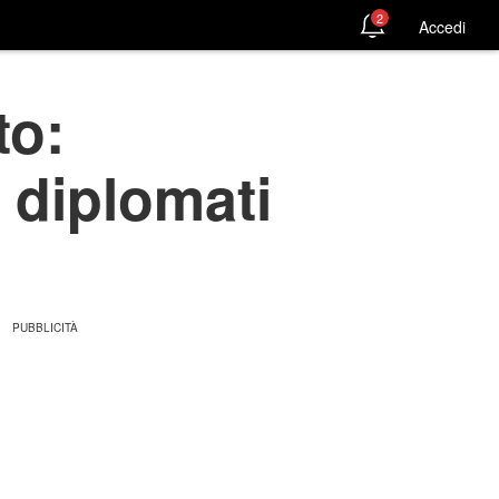
2
Accedi
to:
 diplomati