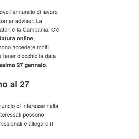
ovo l'annuncio di lavoro
stomer advisor. La
ratori è la Campania. C'è
,
atura online
ssono accedere molti
e tener d'occhio la data
.
ssimo 27 gennaio
no al 27
uncio di interesse nella
nteressati possono
ofessionali e allegare
il