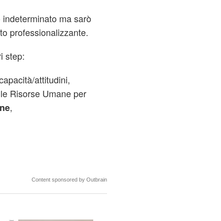
o indeterminato ma sarò
ato professionalizzante.
ri step:
capacità/attitudini,
elle Risorse Umane per
,
ine
Content sponsored by Outbrain