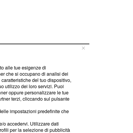
tto alle tue esigenze di
er che si occupano di analisi dei
caratteristiche del tuo dispositivo,
 utilizzo dei loro servizi. Puoi
ner oppure personalizzare le tue
tner terzi, cliccando sul pulsante
delle impostazioni predefinite che
e/o accedervi. Utilizzare dati
rofili per la selezione di pubblicità