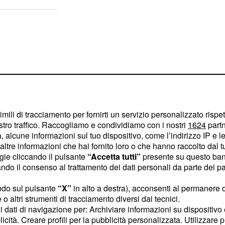
imili di tracciamento per fornirti un servizio personalizzato rispe
stro traffico. Raccogliamo e condividiamo con i nostri
1624
partn
 alcune informazioni sul tuo dispositivo, come l’indirizzo IP e le 
ltre informazioni che hai fornito loro o che hanno raccolto dal tuo
ogie cliccando il pulsante
“Accetta tutti”
presente su questo ban
o il consenso al trattamento dei dati personali da parte dei par
azione
ndo sul pulsante
“X”
in alto a destra), acconsenti al permanere 
o altri strumenti di tracciamento diversi dai tecnici.
si alla posizione di
uoi dati di navigazione per: Archiviare informazioni su dispositivo 
licità. Creare profili per la pubblicità personalizzata. Utilizzare p
Diploma di scuola