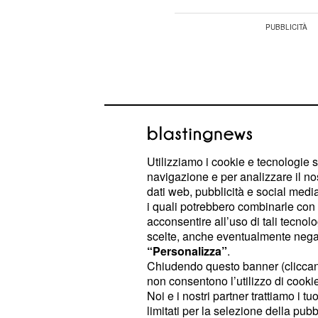
Utilizziamo i cookie e tecnologie s
navigazione e per analizzare il no
dati web, pubblicità e social media,
i quali potrebbero combinarle con a
acconsentire all’uso di tali tecnol
scelte, anche eventualmente negand
“Personalizza”
.
Requisiti di partecip
Chiudendo questo banner (clicca
non consentono l’utilizzo di cookie 
Fra i requisiti necessari per
candidar
Noi e i nostri partner trattiamo i t
limitati per la selezione della pubb
capotreno
c'è il conseguimento del 