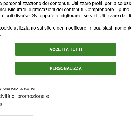
la personalizzazione dei contenuti. Utilizzare profili per la selez
 conoscenza
della lingua
ci. Misurare le prestazioni dei contenuti. Comprendere il pubblic
sto un punteggio minimo
fonti diverse. Sviluppare e migliorare i servizi. Utilizzare dati l
ma può essere usato come
ookie utilizziamo sul sito e per modificare, in qualsiasi momento,
ma entro cui si può
.
he essere residenti in
ACCETTA TUTTI
olgere Il
c'è
capotreno
PERSONALIZZA
passeggeri a bordo del
istemazione nei sedili
e dando tutte le
tività di promozione e
a.