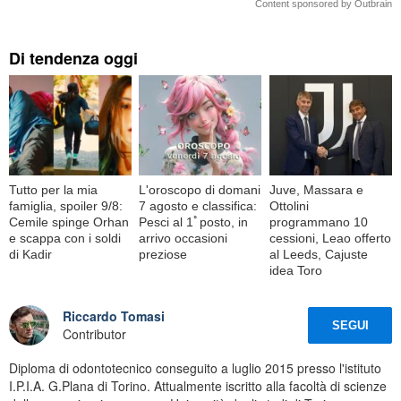
Content sponsored by Outbrain
Di tendenza oggi
Tutto per la mia
L'oroscopo di domani
Juve, Massara e
famiglia, spoiler 9/8:
7 agosto e classifica:
Ottolini
Cemile spinge Orhan
Pesci al 1ﾟposto, in
programmano 10
e scappa con i soldi
arrivo occasioni
cessioni, Leao offerto
di Kadir
preziose
al Leeds, Cajuste
idea Toro
Riccardo Tomasi
SEGUI
Contributor
Diploma di odontotecnico conseguito a luglio 2015 presso l'istituto
I.P.I.A. G.Plana di Torino. Attualmente iscritto alla facoltà di scienze