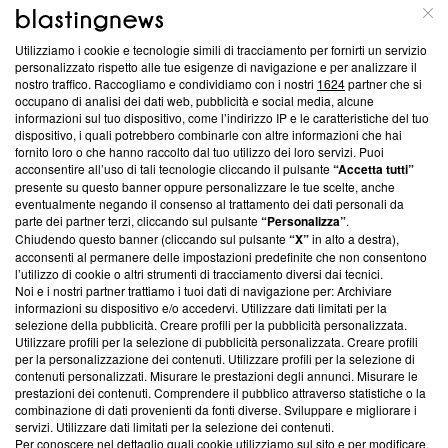
ABOUT
LINEA EDITORIALE
Utilizziamo i cookie e tecnologie simili di tracciamento per fornirti un servizio
Questa sezione offre informazioni trasparenti su Blasting
personalizzato rispetto alle tue esigenze di navigazione e per analizzare il
nostro traffico. Raccogliamo e condividiamo con i nostri
1624
partner che si
News, sui nostri processi editoriali e su come ci impegniamo a
occupano di analisi dei dati web, pubblicità e social media, alcune
creare news di qualità. Inoltre, afferma la nostra aderenza a
informazioni sul tuo dispositivo, come l’indirizzo IP e le caratteristiche del tuo
‘Trust Project - News with Integrity’
Blasting News non è
dispositivo, i quali potrebbero combinarle con altre informazioni che hai
ancora membro del programma, ma ha richiesto di farne
fornito loro o che hanno raccolto dal tuo utilizzo dei loro servizi. Puoi
parte; Trust Project non ha ancora effettuato una verifica di
acconsentire all’uso di tali tecnologie cliccando il pulsante
“Accetta tutti”
conformità agli standard.
presente su questo banner oppure personalizzare le tue scelte, anche
eventualmente negando il consenso al trattamento dei dati personali da
parte dei partner terzi, cliccando sul pulsante
“Personalizza”
.
Su di noi
Chiudendo questo banner (cliccando sul pulsante
“X”
in alto a destra),
acconsenti al permanere delle impostazioni predefinite che non consentono
Team editoriale
l’utilizzo di cookie o altri strumenti di tracciamento diversi dai tecnici.
Noi e i nostri partner trattiamo i tuoi dati di navigazione per: Archiviare
Corporate
informazioni su dispositivo e/o accedervi. Utilizzare dati limitati per la
selezione della pubblicità. Creare profili per la pubblicità personalizzata.
Redazione
Utilizzare profili per la selezione di pubblicità personalizzata. Creare profili
per la personalizzazione dei contenuti. Utilizzare profili per la selezione di
Informativa Privacy
contenuti personalizzati. Misurare le prestazioni degli annunci. Misurare le
prestazioni dei contenuti. Comprendere il pubblico attraverso statistiche o la
Cookie Policy
combinazione di dati provenienti da fonti diverse. Sviluppare e migliorare i
servizi. Utilizzare dati limitati per la selezione dei contenuti.
Blasting SA, IDI CHE-247.845.224, Via Carlo Frasca, 3 - 6900
Per conoscere nel dettaglio quali cookie utilizziamo sul sito e per modificare,