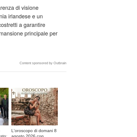
renza di visione
ia irlandese e un
ostretti a garantire
a mansione principale per
Content sponsored by Outbrain
o
L'oroscopo di domani 8
sto:
agosto 2026 con