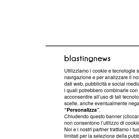
Utilizziamo i cookie e tecnologie s
navigazione e per analizzare il no
dati web, pubblicità e social media,
Il provvedimento è giustificato dall
i quali potrebbero combinarle con a
conseguenza di una clausola contrat
acconsentire all’uso di tali tecnol
scelte, anche eventualmente negand
diritto ai tre giorni di riposo solo nel
“Personalizza”
.
performance del dipendente non cr
Chiudendo questo banner (clicca
produttività dell’azienda cliente, in
non consentono l’utilizzo di cookie 
Noi e i nostri partner trattiamo i t
aggiunta la lettera minaccia provvedi
limitati per la selezione della pubb