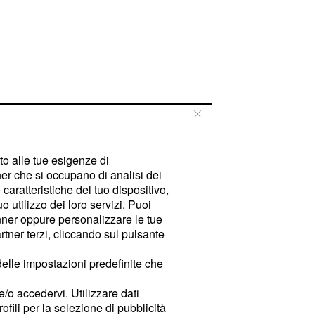
tto alle tue esigenze di
er che si occupano di analisi dei
caratteristiche del tuo dispositivo,
 utilizzo dei loro servizi. Puoi
ner oppure personalizzare le tue
tner terzi, cliccando sul pulsante
delle impostazioni predefinite che
e/o accedervi. Utilizzare dati
rofili per la selezione di pubblicità