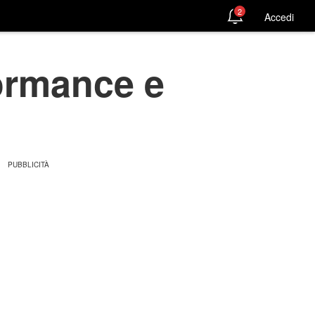
2
Accedi
formance e