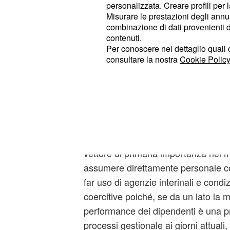
caso in cui le performance di vendi
personalizzata. Creare profili per 
preannuncia, saranno scrupolosamen
Misurare le prestazioni degli annun
combinazione di dati provenienti da 
non migliorassero.
contenuti.
Per conoscere nel dettaglio quali c
L’abuso
consultare la nostra
Cookie Policy
C’è da pensare che
Ryanair
, sesta
termini di importo delle vendite a b
quasi il 27% dei ricavi complessivi d
sul fatturato addizionale derivante d
che, tuttavia, possa permettersi, in v
vettore di primaria importanza nel m
assumere direttamente personale con
far uso di agenzie interinali e condiz
coercitive poiché, se da un lato la 
performance dei dipendenti è una pr
processi gestionale ai giorni attuali, d