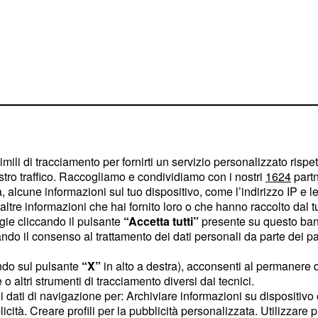
imili di tracciamento per fornirti un servizio personalizzato rispe
stro traffico. Raccogliamo e condividiamo con i nostri
1624
partn
 alcune informazioni sul tuo dispositivo, come l’indirizzo IP e le 
’agenzia interinale come
ltre informazioni che hai fornito loro o che hanno raccolto dal tuo
tuale che prevede il
ogie cliccando il pulsante
“Accetta tutti”
presente su questo ban
o il consenso al trattamento dei dati personali da parte dei par
 caso in cui la
ei nocumento alla
ndo sul pulsante
“X”
in alto a destra), acconsenti al permanere 
 questo caso Ryanair. In
o altri strumenti di tracciamento diversi dai tecnici.
uoi dati di navigazione per: Archiviare informazioni su dispositivo 
menti disciplinari nel
licità. Creare profili per la pubblicità personalizzata. Utilizzare p