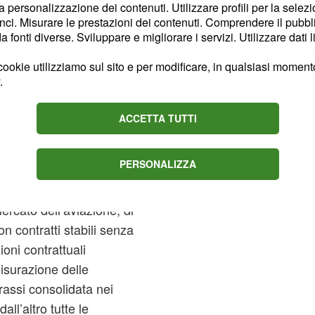
ta del dipendente che,
la personalizzazione dei contenuti. Utilizzare profili per la selez
te monitorate in futuro,
ci. Misurare le prestazioni dei contenuti. Comprendere il pubblic
fonti diverse. Sviluppare e migliorare i servizi. Utilizzare dati l
ookie utilizziamo sul sito e per modificare, in qualsiasi momento,
.
 compagnia al mondo in
ACCETTA TUTTI
ordo, che sono pari a
ell’azienda, punti molto
PERSONALIZZA
a tali transazioni ma
irtù dello status di
ercato dell’aviazione, di
 contratti stabili senza
ioni contrattuali
misurazione delle
assi consolidata nei
all’altro tutte le