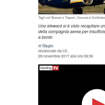
Tagli voli Ryanair a Trapani, Comune e Confindustri
Uno steward si è visto recapitare u
della compagnia aerea per insuffici
a bordo
di
Gipgio
revisionato da
I.C.
29 novembre 2017 alle ore 09:36