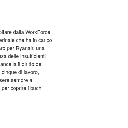
apitare dalla WorkForce
terinale che ha in carico i
ard per Ryanair, una
a delle insufficienti
cella il diritto del
i cinque di lavoro,
ssere sempre a
per coprire i buchi