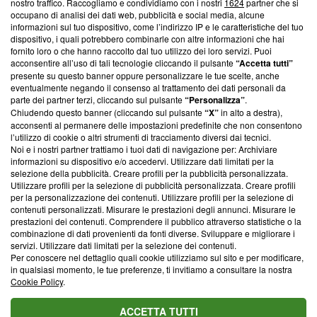
nostro traffico. Raccogliamo e condividiamo con i nostri
1624
partner che si
News, sui nostri processi editoriali e su come ci impegniamo a
occupano di analisi dei dati web, pubblicità e social media, alcune
creare news di qualità. Inoltre, afferma la nostra aderenza a
informazioni sul tuo dispositivo, come l’indirizzo IP e le caratteristiche del tuo
‘Trust Project - News with Integrity’
Blasting News non è
dispositivo, i quali potrebbero combinarle con altre informazioni che hai
ancora membro del programma, ma ha richiesto di farne
fornito loro o che hanno raccolto dal tuo utilizzo dei loro servizi. Puoi
parte; Trust Project non ha ancora effettuato una verifica di
acconsentire all’uso di tali tecnologie cliccando il pulsante
“Accetta tutti”
conformità agli standard.
presente su questo banner oppure personalizzare le tue scelte, anche
eventualmente negando il consenso al trattamento dei dati personali da
parte dei partner terzi, cliccando sul pulsante
“Personalizza”
.
Su di noi
Chiudendo questo banner (cliccando sul pulsante
“X”
in alto a destra),
acconsenti al permanere delle impostazioni predefinite che non consentono
Team editoriale
l’utilizzo di cookie o altri strumenti di tracciamento diversi dai tecnici.
Noi e i nostri partner trattiamo i tuoi dati di navigazione per: Archiviare
Corporate
informazioni su dispositivo e/o accedervi. Utilizzare dati limitati per la
selezione della pubblicità. Creare profili per la pubblicità personalizzata.
Redazione
Utilizzare profili per la selezione di pubblicità personalizzata. Creare profili
per la personalizzazione dei contenuti. Utilizzare profili per la selezione di
Informativa Privacy
contenuti personalizzati. Misurare le prestazioni degli annunci. Misurare le
prestazioni dei contenuti. Comprendere il pubblico attraverso statistiche o la
Cookie Policy
combinazione di dati provenienti da fonti diverse. Sviluppare e migliorare i
servizi. Utilizzare dati limitati per la selezione dei contenuti.
Blasting SA, IDI CHE-247.845.224, Via Carlo Frasca, 3 - 6900
Per conoscere nel dettaglio quali cookie utilizziamo sul sito e per modificare,
Lugano (Svizzera) Tel:
+39 0690258937
in qualsiasi momento, le tue preferenze, ti invitiamo a consultare la nostra
Cookie Policy
.
© 2026 Blasting News
ACCETTA TUTTI