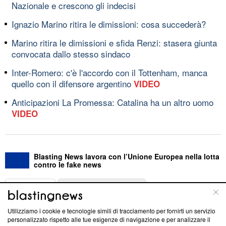
Nazionale e crescono gli indecisi
Ignazio Marino ritira le dimissioni: cosa succederà?
Marino ritira le dimissioni e sfida Renzi: stasera giunta
convocata dallo stesso sindaco
Inter-Romero: c'è l'accordo con il Tottenham, manca
quello con il difensore argentino
VIDEO
Anticipazioni La Promessa: Catalina ha un altro uomo
VIDEO
Blasting News lavora con l’Unione Europea nella lotta
contro le fake news
ABOUT
LINEA EDITORIALE
Utilizziamo i cookie e tecnologie simili di tracciamento per fornirti un servizio
Questa sezione offre informazioni trasparenti su Blasting
personalizzato rispetto alle tue esigenze di navigazione e per analizzare il