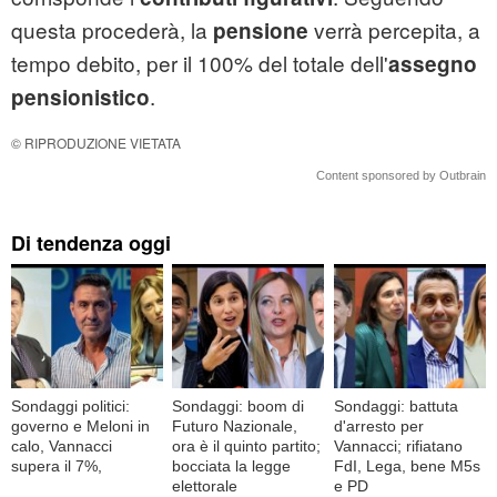
questa procederà, la
verrà percepita, a
pensione
tempo debito, per il 100% del totale dell'
assegno
.
pensionistico
© RIPRODUZIONE VIETATA
Content sponsored by Outbrain
Di tendenza oggi
Sondaggi politici:
Sondaggi: boom di
Sondaggi: battuta
governo e Meloni in
Futuro Nazionale,
d'arresto per
calo, Vannacci
ora è il quinto partito;
Vannacci; rifiatano
supera il 7%,
bocciata la legge
FdI, Lega, bene M5s
elettorale
e PD