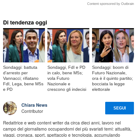
Content sponsored by Outbrain
Di tendenza oggi
Sondaggi: battuta
Sondaggi, FdI e PD
Sondaggi: boom di
d'arresto per
in calo, bene M5s;
Futuro Nazionale,
Vannacci; rifiatano
vola Futuro
ora è il quinto partito;
FdI, Lega, bene M5s
Nazionale e
bocciata la legge
e PD
crescono gli indecisi
elettorale
Chiara News
SEGUI
Contributor
Redattrice e web content writer da circa dieci anni, lavoro nel
campo del giornalismo occupandomi dei più svariati temi: attualità,
viaggi, cronaca, sport, spettacolo e tecnologia, accumulando