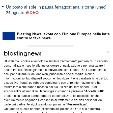
Un posto al sole in pausa ferragostiana: ritorna lunedì
24 agosto
VIDEO
Blasting News lavora con l’Unione Europea nella lotta
contro le fake news
ABOUT
LINEA EDITORIALE
Utilizziamo i cookie e tecnologie simili di tracciamento per fornirti un servizio
Questa sezione offre informazioni trasparenti su Blasting
personalizzato rispetto alle tue esigenze di navigazione e per analizzare il
nostro traffico. Raccogliamo e condividiamo con i nostri
1624
partner che si
News, sui nostri processi editoriali e su come ci impegniamo a
occupano di analisi dei dati web, pubblicità e social media, alcune
creare news di qualità. Inoltre, afferma la nostra aderenza a
informazioni sul tuo dispositivo, come l’indirizzo IP e le caratteristiche del tuo
‘Trust Project - News with Integrity’
Blasting News non è
dispositivo, i quali potrebbero combinarle con altre informazioni che hai
ancora membro del programma, ma ha richiesto di farne
fornito loro o che hanno raccolto dal tuo utilizzo dei loro servizi. Puoi
parte; Trust Project non ha ancora effettuato una verifica di
acconsentire all’uso di tali tecnologie cliccando il pulsante
“Accetta tutti”
conformità agli standard.
presente su questo banner oppure personalizzare le tue scelte, anche
eventualmente negando il consenso al trattamento dei dati personali da
parte dei partner terzi, cliccando sul pulsante
“Personalizza”
.
Su di noi
Chiudendo questo banner (cliccando sul pulsante
“X”
in alto a destra),