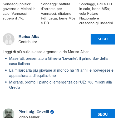
Sondaggi politici:
Sondaggi: battuta
Sondaggi, FdI e PD
governo e Meloni in
d'arresto per
in calo, bene M5s;
calo, Vannacci
Vannacci; rifiatano
vola Futuro
supera il 7%,
FdI, Lega, bene M5s
Nazionale e
e PD
crescono gli indecisi
Marisa Alba
SEGUI
Contributor
Leggi di più sullo stesso argomento da Marisa Alba:
Maserati, presentato a Ginevra 'Levante', il primo Suv della
casa italiana
La miliardaria più giovane al mondo ha 19 anni, è norvegese e
appassionata di equitazione
Migranti, pronto il piano di emergenza dell'UE: 700 milioni alla
Grecia
Pier Luigi Crivelli
SEGUI
Video Maker