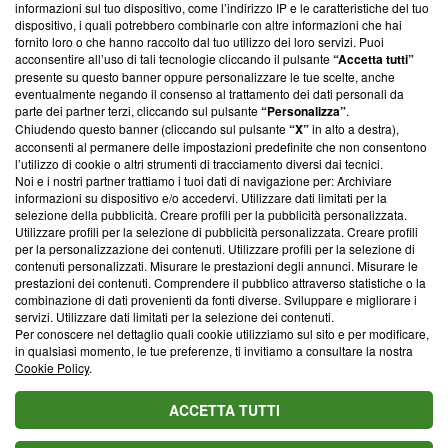
informazioni sul tuo dispositivo, come l’indirizzo IP e le caratteristiche del tuo
‘Trust Project - News with Integrity’
Blasting News non è
dispositivo, i quali potrebbero combinarle con altre informazioni che hai
ancora membro del programma, ma ha richiesto di farne
fornito loro o che hanno raccolto dal tuo utilizzo dei loro servizi. Puoi
parte; Trust Project non ha ancora effettuato una verifica di
acconsentire all’uso di tali tecnologie cliccando il pulsante
“Accetta tutti”
conformità agli standard.
presente su questo banner oppure personalizzare le tue scelte, anche
eventualmente negando il consenso al trattamento dei dati personali da
parte dei partner terzi, cliccando sul pulsante
“Personalizza”
.
Su di noi
Chiudendo questo banner (cliccando sul pulsante
“X”
in alto a destra),
acconsenti al permanere delle impostazioni predefinite che non consentono
Team editoriale
l’utilizzo di cookie o altri strumenti di tracciamento diversi dai tecnici.
Noi e i nostri partner trattiamo i tuoi dati di navigazione per: Archiviare
Corporate
informazioni su dispositivo e/o accedervi. Utilizzare dati limitati per la
selezione della pubblicità. Creare profili per la pubblicità personalizzata.
Redazione
Utilizzare profili per la selezione di pubblicità personalizzata. Creare profili
per la personalizzazione dei contenuti. Utilizzare profili per la selezione di
Informativa Privacy
contenuti personalizzati. Misurare le prestazioni degli annunci. Misurare le
prestazioni dei contenuti. Comprendere il pubblico attraverso statistiche o la
Cookie Policy
combinazione di dati provenienti da fonti diverse. Sviluppare e migliorare i
servizi. Utilizzare dati limitati per la selezione dei contenuti.
Blasting SA, IDI CHE-247.845.224, Via Carlo Frasca, 3 - 6900
Per conoscere nel dettaglio quali cookie utilizziamo sul sito e per modificare,
Lugano (Svizzera) Tel:
+39 0690258937
in qualsiasi momento, le tue preferenze, ti invitiamo a consultare la nostra
Cookie Policy
.
© 2026 Blasting News
ACCETTA TUTTI