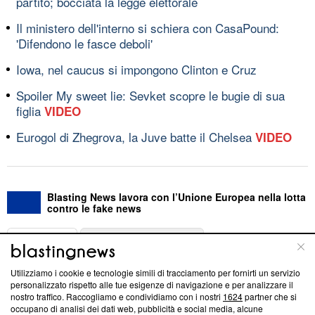
partito; bocciata la legge elettorale
Il ministero dell'interno si schiera con CasaPound:
'Difendono le fasce deboli'
Iowa, nel caucus si impongono Clinton e Cruz
Spoiler My sweet lie: Sevket scopre le bugie di sua
figlia
VIDEO
Eurogol di Zhegrova, la Juve batte il Chelsea
VIDEO
Blasting News lavora con l’Unione Europea nella lotta
contro le fake news
ABOUT
LINEA EDITORIALE
Utilizziamo i cookie e tecnologie simili di tracciamento per fornirti un servizio
Questa sezione offre informazioni trasparenti su Blasting
personalizzato rispetto alle tue esigenze di navigazione e per analizzare il
nostro traffico. Raccogliamo e condividiamo con i nostri
1624
partner che si
News, sui nostri processi editoriali e su come ci impegniamo a
occupano di analisi dei dati web, pubblicità e social media, alcune
creare news di qualità. Inoltre, afferma la nostra aderenza a