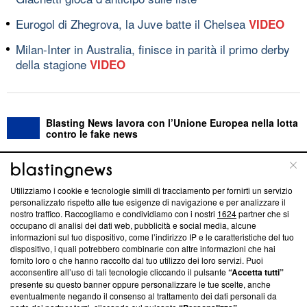
Eurogol di Zhegrova, la Juve batte il Chelsea
VIDEO
Milan-Inter in Australia, finisce in parità il primo derby
della stagione
VIDEO
Blasting News lavora con l’Unione Europea nella lotta
contro le fake news
ABOUT
LINEA EDITORIALE
Utilizziamo i cookie e tecnologie simili di tracciamento per fornirti un servizio
personalizzato rispetto alle tue esigenze di navigazione e per analizzare il
Questa sezione offre informazioni trasparenti su Blasting
nostro traffico. Raccogliamo e condividiamo con i nostri
1624
partner che si
News, sui nostri processi editoriali e su come ci impegniamo a
occupano di analisi dei dati web, pubblicità e social media, alcune
creare news di qualità. Inoltre, afferma la nostra aderenza a
informazioni sul tuo dispositivo, come l’indirizzo IP e le caratteristiche del tuo
‘Trust Project - News with Integrity’
Blasting News non è
dispositivo, i quali potrebbero combinarle con altre informazioni che hai
fornito loro o che hanno raccolto dal tuo utilizzo dei loro servizi. Puoi
ancora membro del programma, ma ha richiesto di farne
acconsentire all’uso di tali tecnologie cliccando il pulsante
“Accetta tutti”
parte; Trust Project non ha ancora effettuato una verifica di
presente su questo banner oppure personalizzare le tue scelte, anche
conformità agli standard.
eventualmente negando il consenso al trattamento dei dati personali da