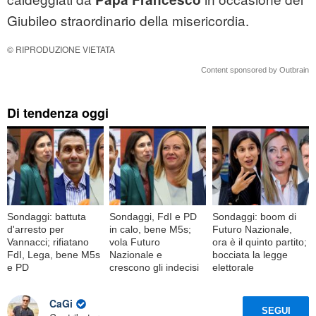
Giubileo straordinario della misericordia.
© RIPRODUZIONE VIETATA
Content sponsored by Outbrain
Di tendenza oggi
Sondaggi: battuta
Sondaggi, FdI e PD
Sondaggi: boom di
d'arresto per
in calo, bene M5s;
Futuro Nazionale,
Vannacci; rifiatano
vola Futuro
ora è il quinto partito;
FdI, Lega, bene M5s
Nazionale e
bocciata la legge
e PD
crescono gli indecisi
elettorale
CaGi
SEGUI