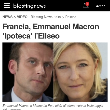
2
Accedi
NEWS & VIDEO
Blasting News Italia
>
Politica
Francia, Emmanuel Macron
'ipoteca' l'Eliseo
Emmanuel Macron e Marine Le Pen, sfida all'ultimo voto al ballottaggio
del 7 maggio