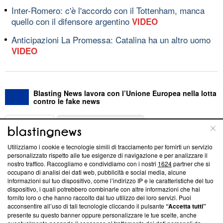
Inter-Romero: c'è l'accordo con il Tottenham, manca
quello con il difensore argentino
VIDEO
Anticipazioni La Promessa: Catalina ha un altro uomo
VIDEO
Blasting News lavora con l’Unione Europea nella lotta
contro le fake news
ABOUT
LINEA EDITORIALE
Utilizziamo i cookie e tecnologie simili di tracciamento per fornirti un servizio
Questa sezione offre informazioni trasparenti su Blasting
personalizzato rispetto alle tue esigenze di navigazione e per analizzare il
nostro traffico. Raccogliamo e condividiamo con i nostri
1624
partner che si
News, sui nostri processi editoriali e su come ci impegniamo a
occupano di analisi dei dati web, pubblicità e social media, alcune
creare news di qualità. Inoltre, afferma la nostra aderenza a
informazioni sul tuo dispositivo, come l’indirizzo IP e le caratteristiche del tuo
‘Trust Project - News with Integrity’
Blasting News non è
dispositivo, i quali potrebbero combinarle con altre informazioni che hai
ancora membro del programma, ma ha richiesto di farne
fornito loro o che hanno raccolto dal tuo utilizzo dei loro servizi. Puoi
parte; Trust Project non ha ancora effettuato una verifica di
acconsentire all’uso di tali tecnologie cliccando il pulsante
“Accetta tutti”
conformità agli standard.
presente su questo banner oppure personalizzare le tue scelte, anche