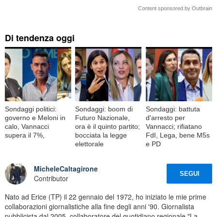
Content sponsored by Outbrain
Di tendenza oggi
Sondaggi politici:
Sondaggi: boom di
Sondaggi: battuta
governo e Meloni in
Futuro Nazionale,
d'arresto per
calo, Vannacci
ora è il quinto partito;
Vannacci; rifiatano
supera il 7%,
bocciata la legge
FdI, Lega, bene M5s
elettorale
e PD
MicheleCaltagirone
SEGUI
Contributor
Nato ad Erice (TP) il 22 gennaio del 1972, ho iniziato le mie prime
collaborazioni giornalistiche alla fine degli anni '90. Giornalista
pubblicista dal 2005, collaboratore del quotidiano regionale "La