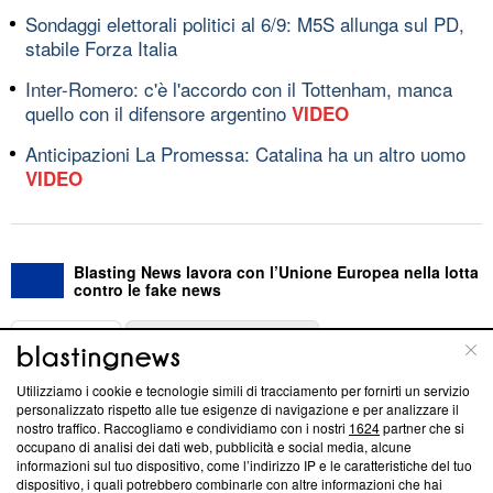
Sondaggi elettorali politici al 6/9: M5S allunga sul PD,
stabile Forza Italia
Inter-Romero: c'è l'accordo con il Tottenham, manca
quello con il difensore argentino
VIDEO
Anticipazioni La Promessa: Catalina ha un altro uomo
VIDEO
Blasting News lavora con l’Unione Europea nella lotta
contro le fake news
ABOUT
LINEA EDITORIALE
Utilizziamo i cookie e tecnologie simili di tracciamento per fornirti un servizio
Questa sezione offre informazioni trasparenti su Blasting
personalizzato rispetto alle tue esigenze di navigazione e per analizzare il
nostro traffico. Raccogliamo e condividiamo con i nostri
1624
partner che si
News, sui nostri processi editoriali e su come ci impegniamo a
occupano di analisi dei dati web, pubblicità e social media, alcune
creare news di qualità. Inoltre, afferma la nostra aderenza a
informazioni sul tuo dispositivo, come l’indirizzo IP e le caratteristiche del tuo
‘Trust Project - News with Integrity’
Blasting News non è
dispositivo, i quali potrebbero combinarle con altre informazioni che hai