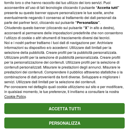
ancora membro del programma, ma ha richiesto di farne
fornito loro o che hanno raccolto dal tuo utilizzo dei loro servizi. Puoi
parte; Trust Project non ha ancora effettuato una verifica di
acconsentire all’uso di tali tecnologie cliccando il pulsante
“Accetta tutti”
conformità agli standard.
presente su questo banner oppure personalizzare le tue scelte, anche
eventualmente negando il consenso al trattamento dei dati personali da
parte dei partner terzi, cliccando sul pulsante
“Personalizza”
.
Su di noi
Chiudendo questo banner (cliccando sul pulsante
“X”
in alto a destra),
acconsenti al permanere delle impostazioni predefinite che non consentono
Team editoriale
l’utilizzo di cookie o altri strumenti di tracciamento diversi dai tecnici.
Noi e i nostri partner trattiamo i tuoi dati di navigazione per: Archiviare
Corporate
informazioni su dispositivo e/o accedervi. Utilizzare dati limitati per la
selezione della pubblicità. Creare profili per la pubblicità personalizzata.
Redazione
Utilizzare profili per la selezione di pubblicità personalizzata. Creare profili
per la personalizzazione dei contenuti. Utilizzare profili per la selezione di
Informativa Privacy
contenuti personalizzati. Misurare le prestazioni degli annunci. Misurare le
prestazioni dei contenuti. Comprendere il pubblico attraverso statistiche o la
Cookie Policy
combinazione di dati provenienti da fonti diverse. Sviluppare e migliorare i
servizi. Utilizzare dati limitati per la selezione dei contenuti.
Blasting SA, IDI CHE-247.845.224, Via Carlo Frasca, 3 - 6900
Per conoscere nel dettaglio quali cookie utilizziamo sul sito e per modificare,
Lugano (Svizzera) Tel:
+39 0690258937
in qualsiasi momento, le tue preferenze, ti invitiamo a consultare la nostra
Cookie Policy
.
© 2026 Blasting News
ACCETTA TUTTI
PERSONALIZZA