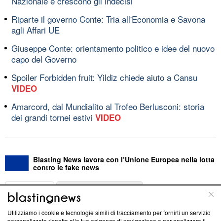
Nazionale e crescono gli indecisi
Riparte il governo Conte: Tria all'Economia e Savona
agli Affari UE
Giuseppe Conte: orientamento politico e idee del nuovo
capo del Governo
Spoiler Forbidden fruit: Yildiz chiede aiuto a Cansu
VIDEO
Amarcord, dal Mundialito al Trofeo Berlusconi: storia
dei grandi tornei estivi
VIDEO
Blasting News lavora con l’Unione Europea nella lotta
contro le fake news
ABOUT
LINEA EDITORIALE
Utilizziamo i cookie e tecnologie simili di tracciamento per fornirti un servizio
Questa sezione offre informazioni trasparenti su Blasting
personalizzato rispetto alle tue esigenze di navigazione e per analizzare il