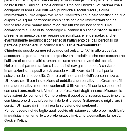
nostro traffico. Raccogliamo e condividiamo con i nostri
1624
partner che si
News, sui nostri processi editoriali e su come ci impegniamo a
occupano di analisi dei dati web, pubblicità e social media, alcune
creare news di qualità. Inoltre, afferma la nostra aderenza a
informazioni sul tuo dispositivo, come l’indirizzo IP e le caratteristiche del tuo
‘Trust Project - News with Integrity’
Blasting News non è
dispositivo, i quali potrebbero combinarle con altre informazioni che hai
ancora membro del programma, ma ha richiesto di farne
fornito loro o che hanno raccolto dal tuo utilizzo dei loro servizi. Puoi
parte; Trust Project non ha ancora effettuato una verifica di
acconsentire all’uso di tali tecnologie cliccando il pulsante
“Accetta tutti”
conformità agli standard.
presente su questo banner oppure personalizzare le tue scelte, anche
eventualmente negando il consenso al trattamento dei dati personali da
parte dei partner terzi, cliccando sul pulsante
“Personalizza”
.
Su di noi
Chiudendo questo banner (cliccando sul pulsante
“X”
in alto a destra),
acconsenti al permanere delle impostazioni predefinite che non consentono
Team editoriale
l’utilizzo di cookie o altri strumenti di tracciamento diversi dai tecnici.
Noi e i nostri partner trattiamo i tuoi dati di navigazione per: Archiviare
Corporate
informazioni su dispositivo e/o accedervi. Utilizzare dati limitati per la
selezione della pubblicità. Creare profili per la pubblicità personalizzata.
Redazione
Utilizzare profili per la selezione di pubblicità personalizzata. Creare profili
per la personalizzazione dei contenuti. Utilizzare profili per la selezione di
Informativa Privacy
contenuti personalizzati. Misurare le prestazioni degli annunci. Misurare le
prestazioni dei contenuti. Comprendere il pubblico attraverso statistiche o la
Cookie Policy
combinazione di dati provenienti da fonti diverse. Sviluppare e migliorare i
servizi. Utilizzare dati limitati per la selezione dei contenuti.
Blasting SA, IDI CHE-247.845.224, Via Carlo Frasca, 3 - 6900
Per conoscere nel dettaglio quali cookie utilizziamo sul sito e per modificare,
Lugano (Svizzera) Tel:
+39 0690258937
in qualsiasi momento, le tue preferenze, ti invitiamo a consultare la nostra
Cookie Policy
.
© 2026 Blasting News