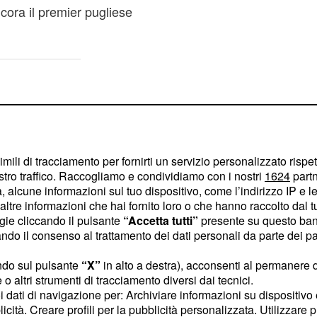
cora il premier pugliese
imili di tracciamento per fornirti un servizio personalizzato rispe
stro traffico. Raccogliamo e condividiamo con i nostri
1624
partn
 alcune informazioni sul tuo dispositivo, come l’indirizzo IP e le 
ltre informazioni che hai fornito loro o che hanno raccolto dal tuo
ogie cliccando il pulsante
“Accetta tutti”
presente su questo ban
o il consenso al trattamento dei dati personali da parte dei par
ndo sul pulsante
“X”
in alto a destra), acconsenti al permanere 
o altri strumenti di tracciamento diversi dai tecnici.
uoi dati di navigazione per: Archiviare informazioni su dispositivo 
licità. Creare profili per la pubblicità personalizzata. Utilizzare p
errà fuori dalla