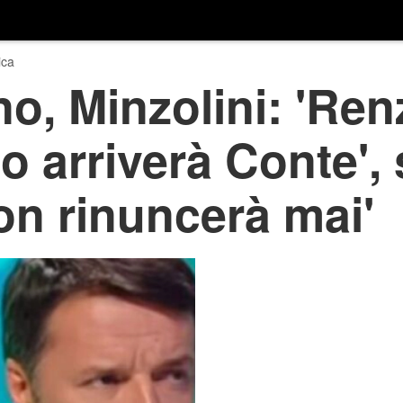
ica
no, Minzolini: 'Re
o arriverà Conte', 
on rinuncerà mai'