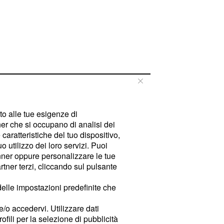
tto alle tue esigenze di
er che si occupano di analisi dei
caratteristiche del tuo dispositivo,
 utilizzo dei loro servizi. Puoi
ner oppure personalizzare le tue
tner terzi, cliccando sul pulsante
delle impostazioni predefinite che
e/o accedervi. Utilizzare dati
rofili per la selezione di pubblicità