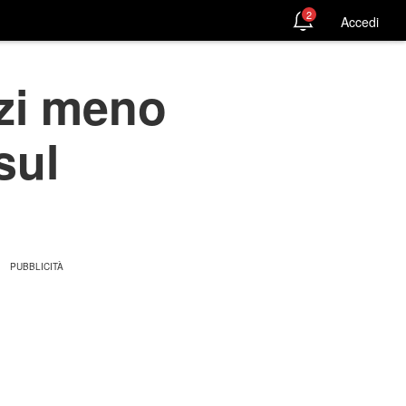
2
Accedi
nzi meno
sul