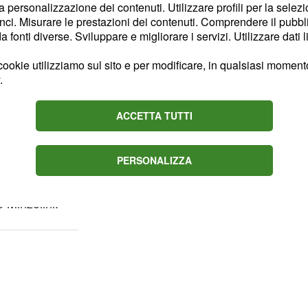
la personalizzazione dei contenuti. Utilizzare profili per la selez
le e la possibile ala
ci. Misurare le prestazioni dei contenuti. Comprendere il pubblic
 essere ago della
fonti diverse. Sviluppare e migliorare i servizi. Utilizzare dati l
ere contrattuale di Italia
ookie utilizziamo sul sito e per modificare, in qualsiasi momento,
nterrogativo arriva
.
- ha specificato - Renzi è
 Conte sarà meno forte".
ACCETTA TUTTI
la che, nell'analisi del
PERSONALIZZA
ativa al modus operandi
nte del Consiglio.
o Minzolini.