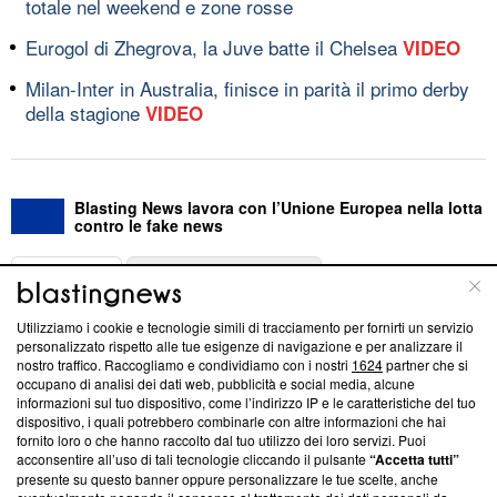
totale nel weekend e zone rosse
Eurogol di Zhegrova, la Juve batte il Chelsea
VIDEO
Milan-Inter in Australia, finisce in parità il primo derby
della stagione
VIDEO
Blasting News lavora con l’Unione Europea nella lotta
contro le fake news
ABOUT
LINEA EDITORIALE
Utilizziamo i cookie e tecnologie simili di tracciamento per fornirti un servizio
Questa sezione offre informazioni trasparenti su Blasting
personalizzato rispetto alle tue esigenze di navigazione e per analizzare il
nostro traffico. Raccogliamo e condividiamo con i nostri
1624
partner che si
News, sui nostri processi editoriali e su come ci impegniamo a
occupano di analisi dei dati web, pubblicità e social media, alcune
creare news di qualità. Inoltre, afferma la nostra aderenza a
informazioni sul tuo dispositivo, come l’indirizzo IP e le caratteristiche del tuo
‘Trust Project - News with Integrity’
Blasting News non è
dispositivo, i quali potrebbero combinarle con altre informazioni che hai
ancora membro del programma, ma ha richiesto di farne
fornito loro o che hanno raccolto dal tuo utilizzo dei loro servizi. Puoi
parte; Trust Project non ha ancora effettuato una verifica di
acconsentire all’uso di tali tecnologie cliccando il pulsante
“Accetta tutti”
conformità agli standard.
presente su questo banner oppure personalizzare le tue scelte, anche