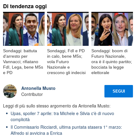
Di tendenza oggi
Sondaggi: battuta
Sondaggi, FdI e PD
Sondaggi: boom di
d'arresto per
in calo, bene M5s;
Futuro Nazionale,
Vannacci; rifiatano
vola Futuro
ora è il quinto partito;
FdI, Lega, bene M5s
Nazionale e
bocciata la legge
e PD
crescono gli indecisi
elettorale
Antonella Musto
SEGUI
Contributor
Leggi di più sullo stesso argomento da Antonella Musto:
Upas, spoiler 7 aprile: tra Michele e Silvia c'è di nuovo
complicità
Il Commissario Ricciardi, ultima puntata stasera 1° marzo:
Alfredo si avvicina a Enrica