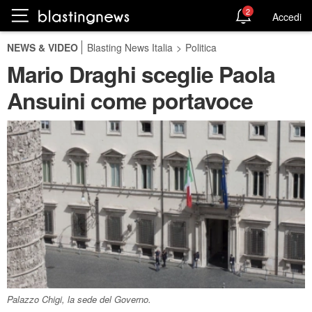
2
Accedi
NEWS & VIDEO
Blasting News Italia
>
Politica
Mario Draghi sceglie Paola
Ansuini come portavoce
Palazzo Chigi, la sede del Governo.