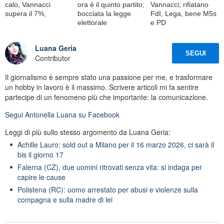
calo, Vannacci
ora è il quinto partito;
Vannacci; rifiatano
supera il 7%,
bocciata la legge
FdI, Lega, bene M5s
elettorale
e PD
Luana Geria
SEGUI
Contributor
Il giornalismo è sempre stato una passione per me, e trasformare
un hobby in lavoro è il massimo. Scrivere articoli mi fa sentire
partecipe di un fenomeno più che importante: la comunicazione.
Segui
Antonella Luana
su Facebook
Leggi di più sullo stesso argomento da Luana Geria:
Achille Lauro: sold out a Milano per il 16 marzo 2026, ci sarà il
bis il giorno 17
Falerna (CZ), due uomini ritrovati senza vita: si indaga per
capire le cause
Polistena (RC): uomo arrestato per abusi e violenze sulla
compagna e sulla madre di lei