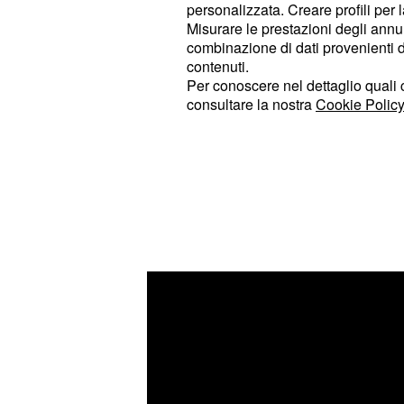
personalizzata. Creare profili per 
poli principali.
scend
Fratelli d'Italia
Misurare le prestazioni degli annun
0,4% in meno di un mese. Il
Partit
combinazione di dati provenienti da 
Schlein si conferma prima forza d'
contenuti.
Per conoscere nel dettaglio quali c
al
(-0,1%).
22,2%
consultare la nostra
Cookie Policy
Il
di Giuseppe 
Movimento
5 Stelle
sostanziale stabilità al
(-0,1
12,1%
andamento simile, rimanendo stabil