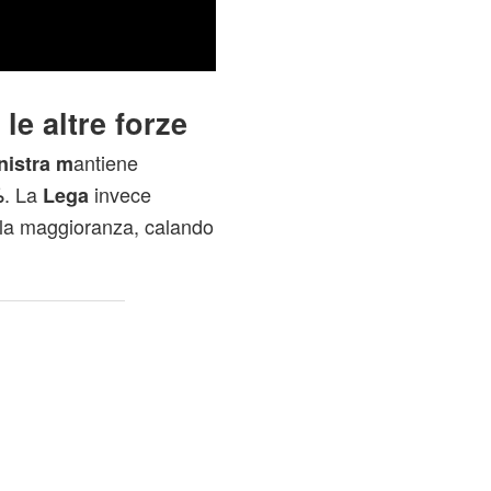
 le altre forze
antiene
nistra m
. La
invece
%
Lega
lla maggioranza, calando