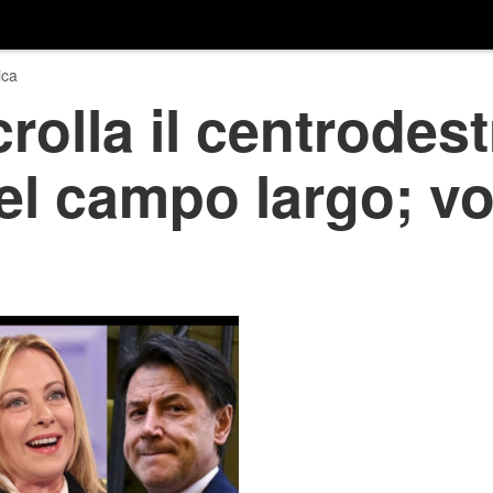
ica
rolla il centrodest
l campo largo; vola
i