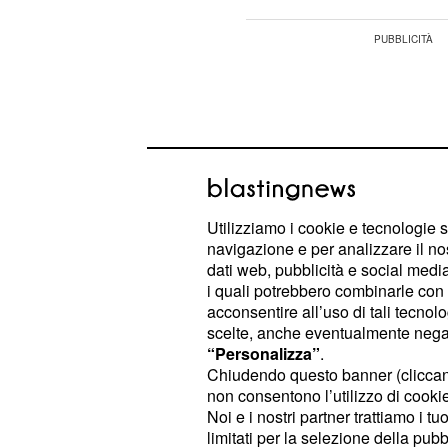
Utilizziamo i cookie e tecnologie s
navigazione e per analizzare il no
dati web, pubblicità e social media,
i quali potrebbero combinarle con a
acconsentire all’uso di tali tecnol
scelte, anche eventualmente negand
“Personalizza”
.
Chiudendo questo banner (clicca
I flussi di voto non indicano un passa
non consentono l’utilizzo di cookie 
da uno schieramento all'altro, quant
Noi e i nostri partner trattiamo i t
ridistribuzione interna e la crescita 
limitati per la selezione della pubb