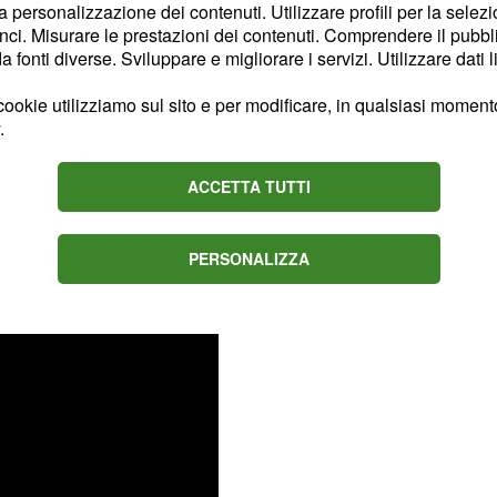
la personalizzazione dei contenuti. Utilizzare profili per la selez
e al
, perdendo lo
27,6%
ci. Misurare le prestazioni dei contenuti. Comprendere il pubblic
di Elyl
o Democratico
fonti diverse. Sviluppare e migliorare i servizi. Utilizzare dati l
opposizione stazionando
ookie utilizziamo sul sito e per modificare, in qualsiasi momento,
.
Conte registra una
ACCETTA TUTTI
%).
segue un
Forza Italia
e al
(-0,1%).
7,3%
PERSONALIZZA