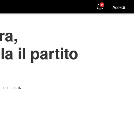
2
Accedi
ra,
 il partito