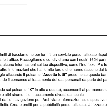
imili di tracciamento per fornirti un servizio personalizzato rispe
stro traffico. Raccogliamo e condividiamo con i nostri
1624
partn
 alcune informazioni sul tuo dispositivo, come l’indirizzo IP e le 
ltre informazioni che hai fornito loro o che hanno raccolto dal tuo
ogie cliccando il pulsante
“Accetta tutti”
presente su questo ban
o il consenso al trattamento dei dati personali da parte dei par
ndo sul pulsante
“X”
in alto a destra), acconsenti al permanere 
ggio diretto di elettori
o altri strumenti di tracciamento diversi dai tecnici.
o piuttosto una
uoi dati di navigazione per: Archiviare informazioni su dispositivo 
di forze esterne ai due
licità. Creare profili per la pubblicità personalizzata. Utilizzare p