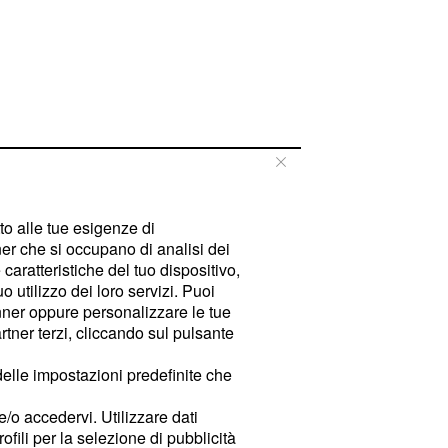
tto alle tue esigenze di
er che si occupano di analisi dei
caratteristiche del tuo dispositivo,
 utilizzo dei loro servizi. Puoi
ner oppure personalizzare le tue
tner terzi, cliccando sul pulsante
delle impostazioni predefinite che
e/o accedervi. Utilizzare dati
rofili per la selezione di pubblicità