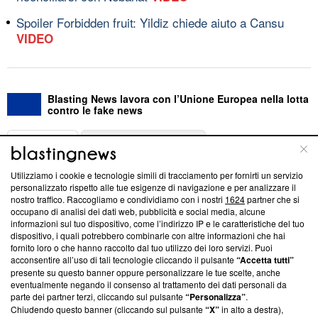
Spoiler Forbidden fruit: Yildiz chiede aiuto a Cansu
VIDEO
Blasting News lavora con l’Unione Europea nella lotta
contro le fake news
ABOUT
LINEA EDITORIALE
Utilizziamo i cookie e tecnologie simili di tracciamento per fornirti un servizio
Questa sezione offre informazioni trasparenti su Blasting
personalizzato rispetto alle tue esigenze di navigazione e per analizzare il
nostro traffico. Raccogliamo e condividiamo con i nostri
1624
partner che si
News, sui nostri processi editoriali e su come ci impegniamo a
occupano di analisi dei dati web, pubblicità e social media, alcune
creare news di qualità. Inoltre, afferma la nostra aderenza a
informazioni sul tuo dispositivo, come l’indirizzo IP e le caratteristiche del tuo
‘Trust Project - News with Integrity’
Blasting News non è
dispositivo, i quali potrebbero combinarle con altre informazioni che hai
ancora membro del programma, ma ha richiesto di farne
fornito loro o che hanno raccolto dal tuo utilizzo dei loro servizi. Puoi
parte; Trust Project non ha ancora effettuato una verifica di
acconsentire all’uso di tali tecnologie cliccando il pulsante
“Accetta tutti”
conformità agli standard.
presente su questo banner oppure personalizzare le tue scelte, anche
eventualmente negando il consenso al trattamento dei dati personali da
parte dei partner terzi, cliccando sul pulsante
“Personalizza”
.
Su di noi
Chiudendo questo banner (cliccando sul pulsante
“X”
in alto a destra),