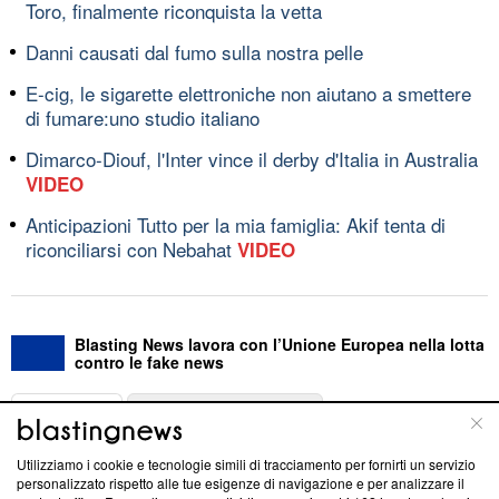
Toro, finalmente riconquista la vetta
Danni causati dal fumo sulla nostra pelle
E-cig, le sigarette elettroniche non aiutano a smettere
di fumare:uno studio italiano
Dimarco-Diouf, l'Inter vince il derby d'Italia in Australia
VIDEO
Anticipazioni Tutto per la mia famiglia: Akif tenta di
riconciliarsi con Nebahat
VIDEO
Blasting News lavora con l’Unione Europea nella lotta
contro le fake news
ABOUT
LINEA EDITORIALE
Utilizziamo i cookie e tecnologie simili di tracciamento per fornirti un servizio
Questa sezione offre informazioni trasparenti su Blasting
personalizzato rispetto alle tue esigenze di navigazione e per analizzare il