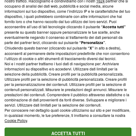
nostro traffico. Raccogliamo e condividiamo con i nostri
1624
partner che si
News, sui nostri processi editoriali e su come ci impegniamo a
occupano di analisi dei dati web, pubblicità e social media, alcune
creare news di qualità. Inoltre, afferma la nostra aderenza a
informazioni sul tuo dispositivo, come l’indirizzo IP e le caratteristiche del tuo
‘Trust Project - News with Integrity’
Blasting News non è
dispositivo, i quali potrebbero combinarle con altre informazioni che hai
ancora membro del programma, ma ha richiesto di farne
fornito loro o che hanno raccolto dal tuo utilizzo dei loro servizi. Puoi
parte; Trust Project non ha ancora effettuato una verifica di
acconsentire all’uso di tali tecnologie cliccando il pulsante
“Accetta tutti”
conformità agli standard.
presente su questo banner oppure personalizzare le tue scelte, anche
eventualmente negando il consenso al trattamento dei dati personali da
parte dei partner terzi, cliccando sul pulsante
“Personalizza”
.
Su di noi
Chiudendo questo banner (cliccando sul pulsante
“X”
in alto a destra),
acconsenti al permanere delle impostazioni predefinite che non consentono
Team editoriale
l’utilizzo di cookie o altri strumenti di tracciamento diversi dai tecnici.
Noi e i nostri partner trattiamo i tuoi dati di navigazione per: Archiviare
Corporate
informazioni su dispositivo e/o accedervi. Utilizzare dati limitati per la
selezione della pubblicità. Creare profili per la pubblicità personalizzata.
Redazione
Utilizzare profili per la selezione di pubblicità personalizzata. Creare profili
per la personalizzazione dei contenuti. Utilizzare profili per la selezione di
Informativa Privacy
contenuti personalizzati. Misurare le prestazioni degli annunci. Misurare le
prestazioni dei contenuti. Comprendere il pubblico attraverso statistiche o la
Cookie Policy
combinazione di dati provenienti da fonti diverse. Sviluppare e migliorare i
servizi. Utilizzare dati limitati per la selezione dei contenuti.
Blasting SA, IDI CHE-247.845.224, Via Carlo Frasca, 3 - 6900
Per conoscere nel dettaglio quali cookie utilizziamo sul sito e per modificare,
Lugano (Svizzera) Tel:
+39 0690258937
in qualsiasi momento, le tue preferenze, ti invitiamo a consultare la nostra
Cookie Policy
.
© 2026 Blasting News
ACCETTA TUTTI