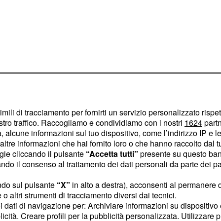
to all’ipertensione, può
 Ma soprattutto: come è
imili di tracciamento per fornirti un servizio personalizzato rispe
a
la
corretta
stro traffico. Raccogliamo e condividiamo con i nostri
1624
partn
 alcune informazioni sul tuo dispositivo, come l’indirizzo IP e le 
ano? In questo articolo,
ltre informazioni che hai fornito loro o che hanno raccolto dal tuo
ste possibile,
ogie cliccando il pulsante
“Accetta tutti”
presente su questo ban
cessario sempre
o il consenso al trattamento dei dati personali da parte dei par
tomi siano chiaramente
ndo sul pulsante
“X”
in alto a destra), acconsenti al permanere 
o altri strumenti di tracciamento diversi dai tecnici.
uoi dati di navigazione per: Archiviare informazioni su dispositivo 
licità. Creare profili per la pubblicità personalizzata. Utilizzare p
o e la