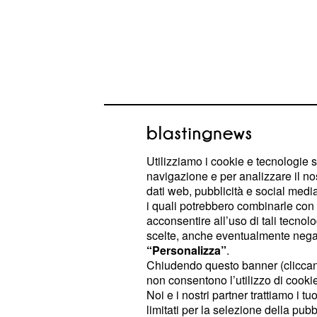
E per quale motivo esso, se associa
essere particolarmente pericoloso?
Utilizziamo i cookie e tecnologie s
possibile affrontarli? Quale ruolo h
navigazione e per analizzare il no
dati web, pubblicità e social media,
e uno stile di vita s
alimentazione
i quali potrebbero combinarle con a
cercheremo di dare quante più rispo
acconsentire all’uso di tali tecnol
sottolineando, comunque, che è ne
scelte, anche eventualmente negand
“Personalizza”
.
consultare un medico, qualora i sin
Chiudendo questo banner (clicca
accertati.
non consentono l’utilizzo di cookie 
Noi e i nostri partner trattiamo i t
limitati per la selezione della pubb
Sintomi diabete mellit