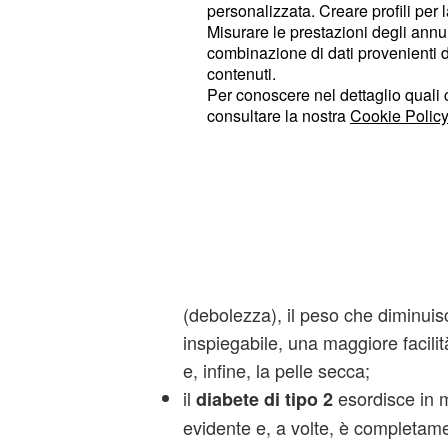
personalizzata. Creare profili per 
necessità della preve
Misurare le prestazioni degli annun
combinazione di dati provenienti da 
Occorre innanzitutto distinguere, pe
contenuti.
del
, tra la
Per conoscere nel dettaglio quali c
sintomi
diabete mellito
consultare la nostra
Cookie Policy
2:
il
, solitamente,
diabete di tipo 1
molto acuta e la letteratura dimo
associato anche a febbre alta; i s
la polidipsia, cioè una sete eccess
necessità di fare pipì in continuaz
(debolezza), il peso che diminuis
inspiegabile, una maggiore facilità
e, infine, la pelle secca;
il
esordisce in 
diabete di tipo 2
evidente e, a volte, è completame