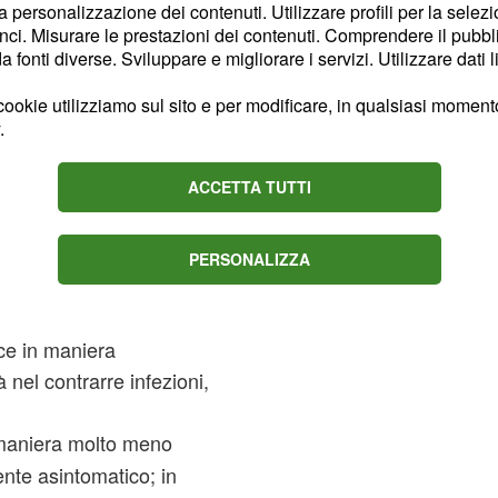
la personalizzazione dei contenuti. Utilizzare profili per la selez
nzione
ci. Misurare le prestazioni dei contenuti. Comprendere il pubblic
fonti diverse. Sviluppare e migliorare i servizi. Utilizzare dati l
r quanto riguarda i
 tipologia 1 e la tipologia
ookie utilizziamo sul sito e per modificare, in qualsiasi momento,
.
ACCETTA TUTTI
 esordisce in maniera
stra che può essere
intomi più specifici sono
PERSONALIZZA
iva, la poliuria, cioè la
ione, l’astenia
ce in maniera
 nel contrarre infezioni,
maniera molto meno
nte asintomatico; in