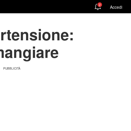
2
Accedi
ertensione:
mangiare