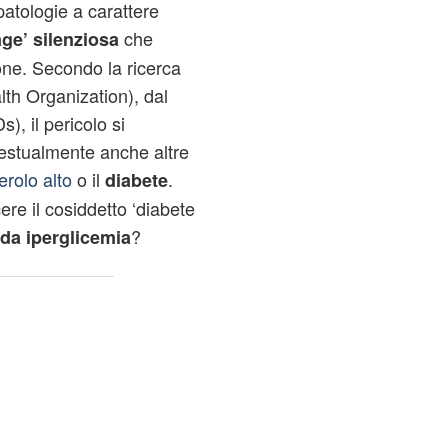
patologie a carattere
che
age’ silenziosa
one. Secondo la ricerca
th Organization), dal
), il pericolo si
testualmente anche altre
terolo alto
o il
.
diabete
ere il cosiddetto ‘diabete
?
da iperglicemia