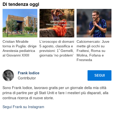
Di tendenza oggi
Cristian Mirabile
L'oroscopo di domani
Calciomercato: Juve
torna in Puglia: dirige
5 agosto, classifica e
mette gli occhi su
Anestesia pediatrica
previsioni: 1ﾟGemelli,
Frattesi, Roma su
al Giovanni XXIII
giornata 'no problem'
Molina, Fofana e
Fresneda
Frank Iodice
SEGUI
Contributor
Sono Frank Iodice, lavoravo gratis per un giornale della mia città
prima di partire per gli Stati Uniti e fare i mestieri più disparati, alla
continua ricerca di nuove storie.
Segui
Frank
su Instagram