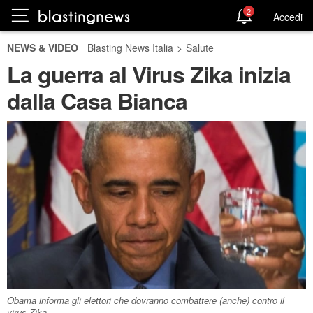
2
Accedi
NEWS & VIDEO
Blasting News Italia
>
Salute
La guerra al Virus Zika inizia
dalla Casa Bianca
Obama informa gli elettori che dovranno combattere (anche) contro il
virus Zika.