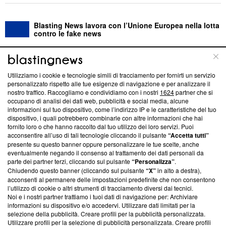
Blasting News lavora con l’Unione Europea nella lotta
contro le fake news
ABOUT
LINEA EDITORIALE
Utilizziamo i cookie e tecnologie simili di tracciamento per fornirti un servizio
personalizzato rispetto alle tue esigenze di navigazione e per analizzare il
Questa sezione offre informazioni trasparenti su Blasting
nostro traffico. Raccogliamo e condividiamo con i nostri
1624
partner che si
News, sui nostri processi editoriali e su come ci impegniamo a
occupano di analisi dei dati web, pubblicità e social media, alcune
creare news di qualità. Inoltre, afferma la nostra aderenza a
informazioni sul tuo dispositivo, come l’indirizzo IP e le caratteristiche del tuo
‘Trust Project - News with Integrity’
Blasting News non è
dispositivo, i quali potrebbero combinarle con altre informazioni che hai
fornito loro o che hanno raccolto dal tuo utilizzo dei loro servizi. Puoi
ancora membro del programma, ma ha richiesto di farne
acconsentire all’uso di tali tecnologie cliccando il pulsante
“Accetta tutti”
parte; Trust Project non ha ancora effettuato una verifica di
presente su questo banner oppure personalizzare le tue scelte, anche
conformità agli standard.
eventualmente negando il consenso al trattamento dei dati personali da
parte dei partner terzi, cliccando sul pulsante
“Personalizza”
.
Su di noi
Chiudendo questo banner (cliccando sul pulsante
“X”
in alto a destra),
acconsenti al permanere delle impostazioni predefinite che non consentono
Team editoriale
l’utilizzo di cookie o altri strumenti di tracciamento diversi dai tecnici.
Noi e i nostri partner trattiamo i tuoi dati di navigazione per: Archiviare
Corporate
informazioni su dispositivo e/o accedervi. Utilizzare dati limitati per la
selezione della pubblicità. Creare profili per la pubblicità personalizzata.
Redazione
Utilizzare profili per la selezione di pubblicità personalizzata. Creare profili